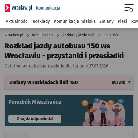
Serwis informacyjny wroclaw.pl podserwis: Komunikacja
Menu
Aktualności
Rozkłady
Komunikacja miejska
Zmiany
Piesi
Row
wroclaw.pl
Komunikacja
Rozkłady jazdy MPK
Linia 150
Rozkład jazdy autobusu 150 we
Wrocławiu - przystanki i przesiadki
Ostatnia aktualizacja rozkładu dla tej linii:
27.07.2026
Zmiany w rozkładach
linii 150
ROZWIŃ
Poradnik Mieszkańca
- otworzy się w nowej karcie
Znajdź odpowiedź!