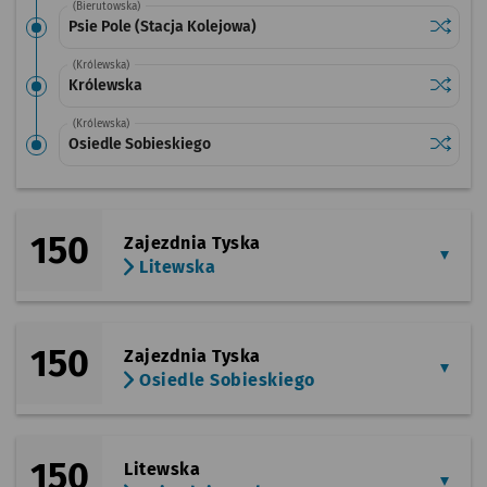
(Bierutowska)
Sprawdź
przystan
Psie Pole (Stacja Kolejowa)
(Królewska)
Sprawdź
przysta
Królewska
(Królewska)
Sprawdź
przysta
Osiedle Sobieskiego
150
Zajezdnia Tyska
Litewska
150
Zajezdnia Tyska
Osiedle Sobieskiego
150
Litewska