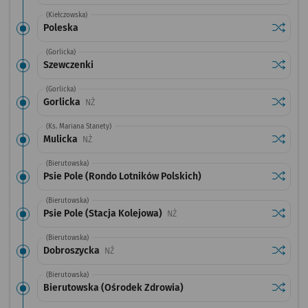
(Kiełczowska)
Sprawdź
przysta
Poleska
(Gorlicka)
Sprawdź
przysta
Szewczenki
(Gorlicka)
Sprawdź
przysta
Gorlicka
Przystanek na życzenie
NŻ
(Ks. Mariana Stanety)
Sprawdź
przysta
Mulicka
Przystanek na życzenie
NŻ
(Bierutowska)
Sprawdź
przystan
Psie Pole (Rondo Lotników Polskich)
(Bierutowska)
Sprawdź
przystan
Psie Pole (Stacja Kolejowa)
Przystanek na życzenie
NŻ
(Bierutowska)
Sprawdź
przysta
Dobroszycka
Przystanek na życzenie
NŻ
(Bierutowska)
Sprawdź
przysta
Bierutowska (Ośrodek Zdrowia)