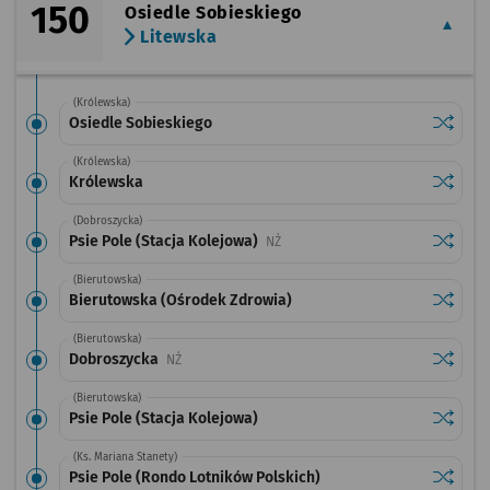
150
Osiedle Sobieskiego
Litewska
(Królewska)
Sprawdź
przysta
Osiedle Sobieskiego
(Królewska)
Sprawdź
przysta
Królewska
(Dobroszycka)
Sprawdź
przystan
Psie Pole (Stacja Kolejowa)
Przystanek na życzenie
NŻ
(Bierutowska)
Sprawdź
przysta
Bierutowska (Ośrodek Zdrowia)
(Bierutowska)
Sprawdź
przysta
Dobroszycka
Przystanek na życzenie
NŻ
(Bierutowska)
Sprawdź
przystan
Psie Pole (Stacja Kolejowa)
(Ks. Mariana Stanety)
Sprawdź
przystan
Psie Pole (Rondo Lotników Polskich)