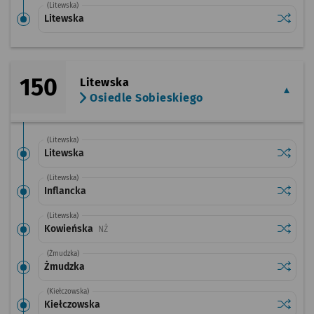
(Litewska)
Sprawdź
przysta
Litewska
150
Litewska
Osiedle Sobieskiego
(Litewska)
Sprawdź
przysta
Litewska
(Litewska)
Sprawdź
przysta
Inflancka
(Litewska)
Sprawdź
przysta
Kowieńska
Przystanek na życzenie
NŻ
(Żmudzka)
Sprawdź
przysta
Żmudzka
(Kiełczowska)
Sprawdź
przysta
Kiełczowska