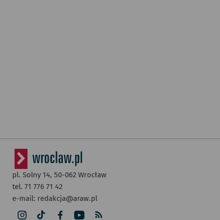
pl. Solny 14,
50-062
Wrocław
tel. 71 776 71 42
e-mail:
redakcja@araw.pl