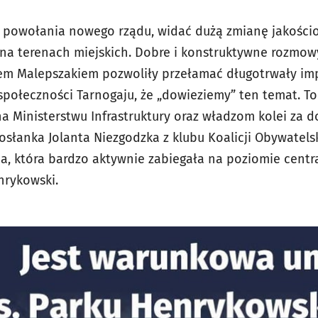
od powołania nowego rządu, widać dużą zmianę jakościo
na terenach miejskich. Dobre i konstruktywne rozmow
em Malepszakiem pozwoliły przełamać długotrwały im
społeczności Tarnogaju, że „dowieziemy” ten temat. To 
a Ministerstwu Infrastruktury oraz władzom kolei za 
łanka Jolanta Niezgodzka z klubu Koalicji Obywatelski
a, która bardzo aktywnie zabiegała na poziomie centr
nrykowski.