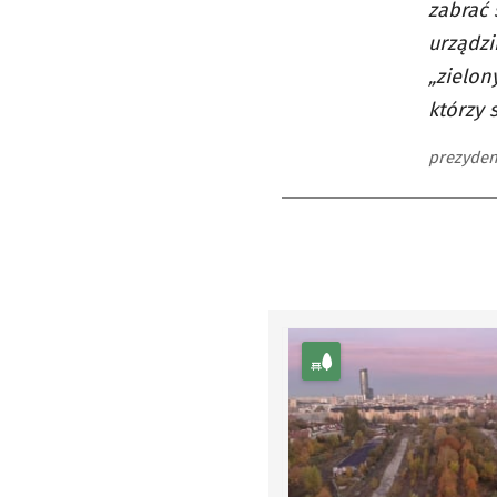
zabrać 
urządzi
„zielon
którzy 
prezyden
kategoria Zieleń