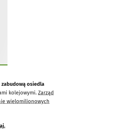
ą zabudową osiedla
rami kolejowymi.
Zarząd
nie wielomilionowych
aj.