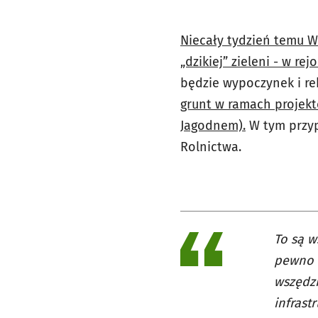
Niecały tydzień temu W
„dzikiej” zieleni - w rej
będzie wypoczynek i re
grunt w ramach projekt
Jagodnem).
W tym przy
Rolnictwa.
To są w
pewno n
wszędzi
infrast