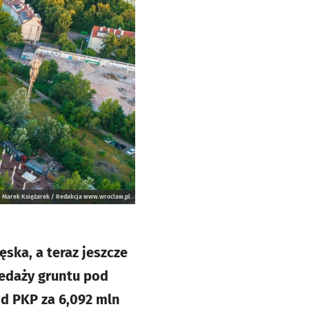
Marek Księżarek / Redakcja www.wroclaw.pl
ska, a teraz jeszcze
edaży gruntu pod
od PKP za 6,092 mln