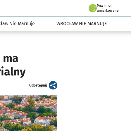
Powietrze
we Wrocławiu
dowisko we Wrocławiu
umiarkowane
ław Nie Marnuje
WROCŁAW NIE MARNUJE
o ma
ialny
artykuł
Udostępnij