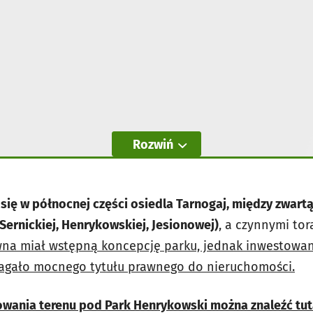
Rozwiń
się w północnej części osiedla Tarnogaj, między zwart
 Sernickiej, Henrykowskiej, Jesionowej)
, a czynnymi to
awna miał wstępną koncepcję parku, jednak inwestowa
agało mocnego tytułu prawnego do nieruchomości.
ania terenu pod Park Henrykowski można znaleźć tut