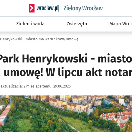
Serwis informacyjny wroclaw.pl podserwis: Śro
Zieleń i woda
Zwierzęta
Mapa Wroc
 Henrykowski - miasto ma warunkową umowę!
Park Henrykowski - miast
umowę! W lipcu akt notar
aktualizacja:
2 miesiące temu, 29.06.2026