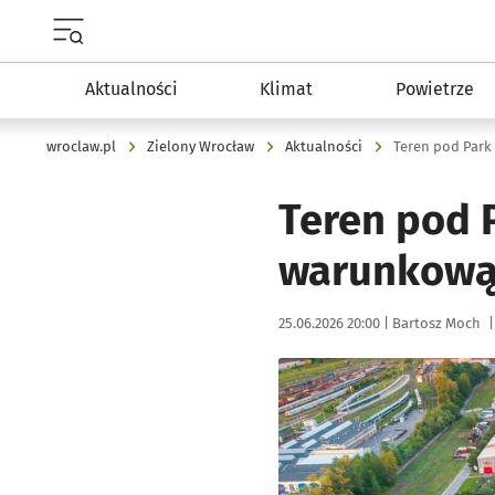
Menu główne portalu wroclaw.pl
Aktualności
Klimat
Powietrze
wroclaw.pl
Zielony Wrocław
Aktualności
Teren pod Park
Teren pod 
warunkową 
Data publikacji:
Autor:
25.06.2026 20:00 |
Bartosz Moch
|
Kliknij, aby powiększyć