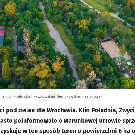
e ulic: Prudnickiej, Paczkowskiej, Henrykowskiej i Jesionowej
 pod zieleń dla Wrocławia. Klin Południa, Zwycię
iasto poinformowało o warunkowej umowie sprz
zyskuje w ten sposób teren o powierzchni 6 ha 