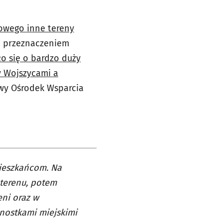
kowego inne tereny
 przeznaczeniem
o się o bardzo duży
y Wojszycami a
wy Ośrodek Wsparcia
mieszkańcom. Na
terenu, potem
eni oraz w
dnostkami miejskimi