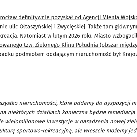
rocław definitywnie pozyskał od Agencji Mienia Wojs
onie ulic Ołtaszyńskiej i Zwycięskiej.
Także tam głównym
kreacja.
Natomiast w lutym 2026 roku Miasto wzbogacił
owanego tzw. Zielonego Klinu Południa (obszar międz
padku podmiotem oddającym nieruchomość był Krajo
szystko nieruchomości, które oddamy do dyspozycji 
a niektórych działkach konieczna będzie remediacja 
e wielomilionowe inwestycje w nasadzenia nowej ziel
rukturę sportowo-rekreacyjną, ale wreszcie możemy je