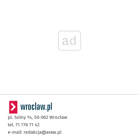
ad
pl. Solny 14,
50-062
Wrocław
tel. 71 776 71 42
e-mail:
redakcja@araw.pl