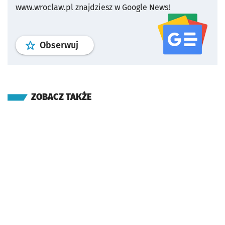
www.wroclaw.pl znajdziesz w Google News!
profil
google news
serwisu wroclaw
Obserwuj
ZOBACZ TAKŻE