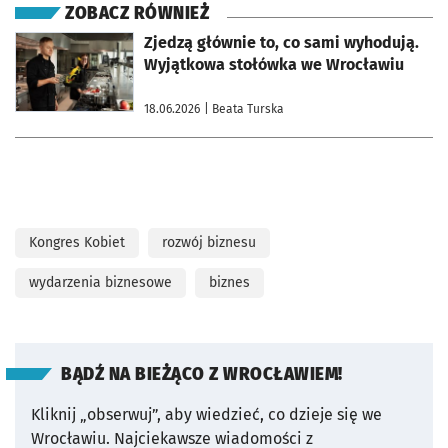
ZOBACZ RÓWNIEŻ
otworzy się w nowej karcie
Zjedzą głównie to, co sami wyhodują.
Wyjątkowa stołówka we Wrocławiu
18.06.2026
| Beata Turska
Kongres Kobiet
rozwój biznesu
wydarzenia biznesowe
biznes
BĄDŹ NA BIEŻĄCO Z WROCŁAWIEM!
Kliknij „obserwuj”, aby wiedzieć, co dzieje się we
Wrocławiu.
Najciekawsze wiadomości z