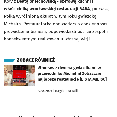
Koły z
Beatą Śniechowską - szefową kuchni i
właścicielką wrocławskiej restauracji BABA
, pierwszą
Polką wyróżnioną akurat w tym roku gwiazdką
Michelin. Restauratorka opowiadała o codzienności
prowadzenia biznesu, odpowiedzialności za zespół i
konsekwentnym realizowaniu własnej wizji.
ZOBACZ RÓWNIEŻ
otworzy się w nowej karcie
Wrocław z dwoma gwiazdkami w
przewodniku Michelin! Zobaczcie
najlepsze restauracje [LISTA MIEJSC]
27.05.2026
| Magdalena Talik