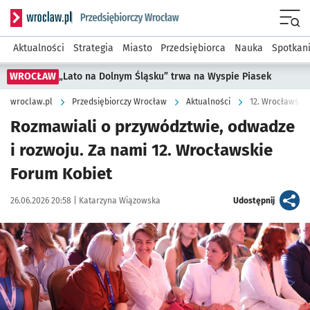
Serwis informacyjny wroclaw.pl podserwis: Strategia rozwo
Menu
Aktualności
Strategia
Miasto
Przedsiębiorca
Nauka
Spotkan
WROCŁAW
„Lato na Dolnym Śląsku” trwa na Wyspie Piasek
wroclaw.pl
Przedsiębiorczy Wrocław
Aktualności
12. Wrocławski
Rozmawiali o przywództwie, odwadze
i rozwoju. Za nami 12. Wrocławskie
Forum Kobiet
Data publikacji:
Autor:
artykuł
26.06.2026 20:58 |
Katarzyna Wiązowska
Udostępnij
Kliknij, aby zobaczyć galerię
Kliknij, aby powiększyć