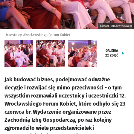
Tomasz Hołod/wroclaw.pl
Uczestnicy Wrocławskiego Forum Kobiet.
GALERIA
22
ZDJĘĆ
Jak budować biznes, podejmować odważne
decyzje i rozwijać się mimo przeciwności - o tym
wszystkim rozmawiali uczestnicy i uczestniczki 12.
Wrocławskiego Forum Kobiet, które odbyło się 23
czerwca br. Wydarzenie organizowane przez
Zachodnią Izbę Gospodarczą, po raz kolejny
zgromadziło wiele przedstawicielek i