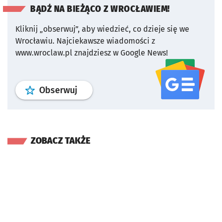
BĄDŹ NA BIEŻĄCO Z WROCŁAWIEM!
Kliknij „obserwuj”, aby wiedzieć, co dzieje się we
Wrocławiu.
Najciekawsze wiadomości z
www.wroclaw.pl znajdziesz w Google News!
profil
google news
serwisu wroclaw
Obserwuj
ZOBACZ TAKŻE