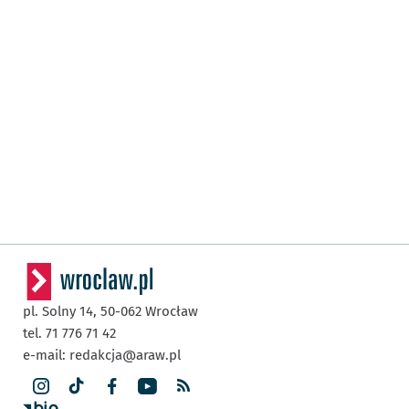
pl. Solny 14,
50-062
Wrocław
tel. 71 776 71 42
e-mail:
redakcja@araw.pl