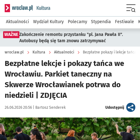
Serwis informacyjny wroclaw.pl podserwis: Kultura
Menu
Aktualności
Wydział Kultury
Polecamy
Stypendia
Festiwale
WAŻNE
Zakończenie remontu przystanku "pl. Jana Pawła II".
Autobusy będą się tam znowu zatrzymywać
wroclaw.pl
Kultura
Aktualności
Bezpłatne pokazy i lekcje tańca
Bezpłatne lekcje i pokazy tańca we
Wrocławiu. Parkiet taneczny na
Skwerze Wrocławianek potrwa do
niedzieli | ZDJĘCIA
Data publikacji:
Autor:
artykuł
26.06.2026 20:56 |
Bartosz Senderek
Udostępnij
Kliknij, aby zobaczyć galerię