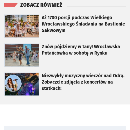
ZOBACZ RÓWNIEŻ
otworzy się w nowej karcie
Aż 1700 porcji podczas Wielkiego
Wrocławskiego Śniadania na Bastionie
Sakwowym
otworzy się w nowej karcie
Znów pójdziemy w tany! Wrocławska
Potańcówka w sobotę w Rynku
otworzy się w nowej karcie
Niezwykły muzyczny wieczór nad Odrą.
Zobaczcie zdjęcia z koncertów na
statkach!