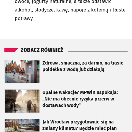
owoce, jogurty naturalne, a także odstawić
alkohol, słodycze, kawę, napoje z kofeiną i tłuste
potrawy.
ZOBACZ RÓWNIEŻ
otworzy się w nowej karcie
Zdrowa, smaczna, za darmo, na trasie -
poidełka z wodą już działają
otworzy się w nowej karcie
Upalne wakacje? MPWiK uspokaja:
„Nie ma obecnie ryzyka przerw w
dostawach wody”
otworzy się w nowej karcie
Jak Wrocław przygotowuje się na
zmiany klimatu? Będzie mieć plan