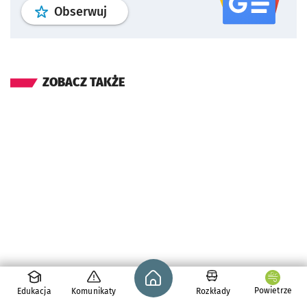
profil
google news
serwisu wroclaw
Obserwuj
ZOBACZ TAKŻE
Strona główna - wroclaw.pl
Powietrze
Edukacja
Komunikaty
Rozkłady