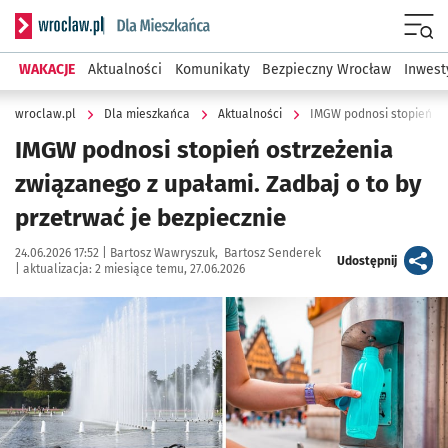
Serwis informacyjny wroclaw.pl podserwis: Dla mieszkańca
Menu
WAKACJE
Aktualności
Komunikaty
Bezpieczny Wrocław
Inwest
wroclaw.pl
Dla mieszkańca
Aktualności
IMGW podnosi stopień ostrzeżenia
związanego z upałami. Zadbaj o to by
przetrwać je bezpiecznie
Data publikacji:
Autor:
24.06.2026 17:52 |
Bartosz Wawryszuk
Bartosz Senderek
artykuł
Udostępnij
|
aktualizacja:
2 miesiące temu, 27.06.2026
Kliknij, aby powiększyć