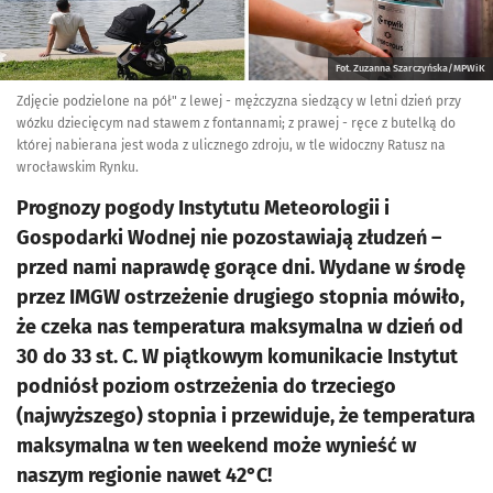
Fot. Zuzanna Szarczyńska/MPWiK
Zdjęcie podzielone na pół" z lewej - mężczyzna siedzący w letni dzień przy
wózku dziecięcym nad stawem z fontannami; z prawej - ręce z butelką do
której nabierana jest woda z ulicznego zdroju, w tle widoczny Ratusz na
wrocławskim Rynku.
Prognozy pogody Instytutu Meteorologii i
Gospodarki Wodnej nie pozostawiają złudzeń –
przed nami naprawdę gorące dni. Wydane w środę
przez IMGW ostrzeżenie drugiego stopnia mówiło,
że czeka nas temperatura maksymalna w dzień od
30 do 33 st. C. W piątkowym komunikacie Instytut
podniósł poziom ostrzeżenia do trzeciego
(najwyższego) stopnia i przewiduje, że temperatura
maksymalna w ten weekend może wynieść w
naszym regionie nawet 42°C!