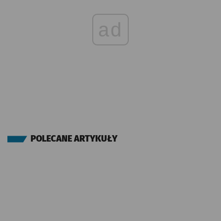
ad
POLECANE ARTYKUŁY