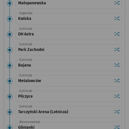
Sprawdź
przysta
Małopanewska
(Legnicka)
Sprawdź
przysta
Kwiska
(Lotnicza)
Sprawdź
przysta
DH Astra
(Lotnicza)
Sprawdź
przysta
Park Zachodni
(Lotnicza)
Sprawdź
przysta
Bajana
(Lotnicza)
Sprawdź
przysta
Metalowców
(Lotnicza)
Sprawdź
przystan
Pilczyce
(Lotnicza)
Sprawdź
przystan
Tarczyński Arena (Lotnicza)
(Kosmonautów)
Sprawdź
przystan
Glinianki