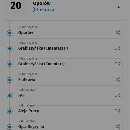
20
Oporów
Leśnica
(Grabiszyńska)
Sprawdź
przysta
Oporów
(Grabiszyńska)
Sprawdź
przystan
Grabiszyńska (Cmentarz II)
(Grabiszyńska)
Sprawdź
przysta
Grabiszyńska (Cmentarz)
(Grabiszyńska)
Sprawdź
przysta
Fiołkowa
(Al. Hallera)
Sprawdź
przysta
FAT
(Al. Hallera)
Sprawdź
przystan
Aleja Pracy
(Al. Hallera)
Sprawdź
przysta
Ojca Beyzyma