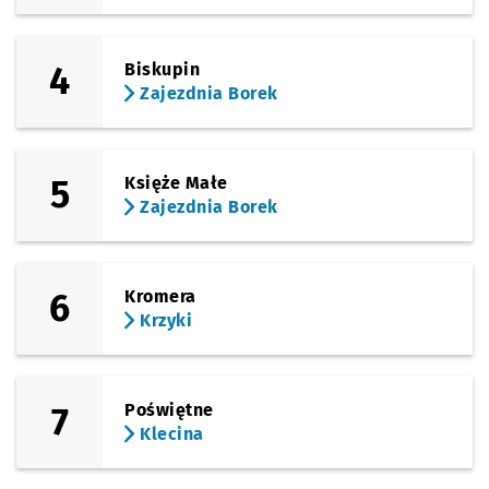
4
Biskupin
Zajezdnia Borek
5
Księże Małe
Zajezdnia Borek
6
Kromera
Krzyki
7
Poświętne
Klecina