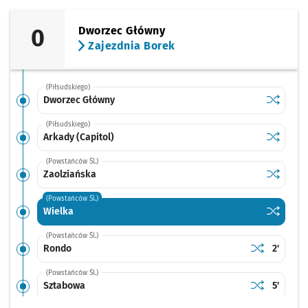
0
Dworzec Główny
Zajezdnia Borek
(Piłsudskiego)
Sprawdź p
Dworzec 
Dworzec Główny
(Piłsudskiego)
Sprawdź p
Arkady (C
Arkady (Capitol)
(Powstańców Śl.)
Sprawdź p
Zaolziań
Zaolziańska
(Powstańców Śl.)
Sprawdź p
Wielka
Wielka
(Powstańców Śl.)
Sprawdź prop
Rondo
Czas pr
Rondo
2'
(Powstańców Śl.)
Sprawdź prop
Sztabowa
Czas pr
Sztabowa
5'