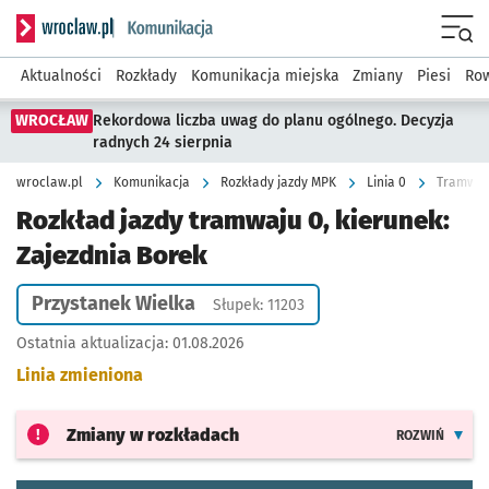
Serwis informacyjny wroclaw.pl podserwis: Komunikacja
Menu
Aktualności
Rozkłady
Komunikacja miejska
Zmiany
Piesi
Row
WROCŁAW
Rekordowa liczba uwag do planu ogólnego. Decyzja
radnych 24 sierpnia
wroclaw.pl
Komunikacja
Rozkłady jazdy MPK
Linia 0
Tramwaj 
Rozkład jazdy tramwaju 0, kierunek:
Zajezdnia Borek
Przystanek Wielka
Słupek: 11203
Ostatnia aktualizacja:
01.08.2026
Linia zmieniona
Zmiany w rozkładach
ROZWIŃ