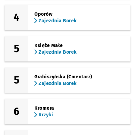
4
Oporów
Zajezdnia Borek
5
Księże Małe
Zajezdnia Borek
5
Grabiszyńska (Cmentarz)
Zajezdnia Borek
6
Kromera
Krzyki