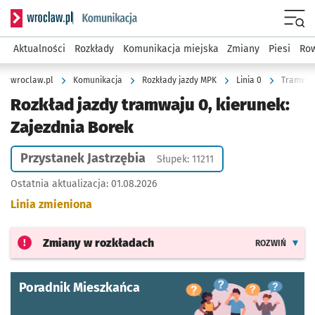
Serwis informacyjny wroclaw.pl podserwis: Komunikacja
Menu
Aktualności
Rozkłady
Komunikacja miejska
Zmiany
Piesi
Row
wroclaw.pl
Komunikacja
Rozkłady jazdy MPK
Linia 0
Tramwaj 
Rozkład jazdy tramwaju 0, kierunek:
Zajezdnia Borek
Przystanek Jastrzębia
Słupek: 11211
Ostatnia aktualizacja:
01.08.2026
Linia zmieniona
Zmiany w rozkładach
ROZWIŃ
Poradnik Mieszkańca