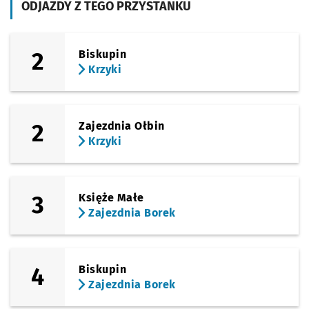
ODJAZDY Z TEGO PRZYSTANKU
Sprawdź prop
Orla
Czas pr
Orla
3'
(Powstańców Śl.)
Sprawdź prop
Zajezdnia Bo
Czas prz
Zajezdnia Borek
6'
2
Biskupin
Krzyki
2
Zajezdnia Ołbin
Krzyki
3
Księże Małe
Zajezdnia Borek
4
Biskupin
Zajezdnia Borek