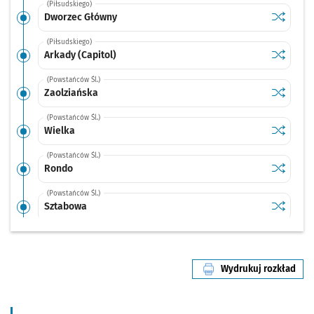
(Piłsudskiego)
Sprawdź p
Dworzec 
Dworzec Główny
(Piłsudskiego)
Sprawdź p
Arkady (C
Arkady (Capitol)
(Powstańców Śl.)
Sprawdź p
Zaolziań
Zaolziańska
(Powstańców Śl.)
Sprawdź p
Wielka
Wielka
(Powstańców Śl.)
Sprawdź p
Rondo
Rondo
(Powstańców Śl.)
Sprawdź p
Sztabowa
Sztabowa
(Powstańców Śl.)
Sprawdź p
Hallera
Hallera
Wydrukuj rozkład
(Powstańców Śl.)
Sprawdź p
Jastrzębi
Jastrzębia
(Powstańców Śl.)