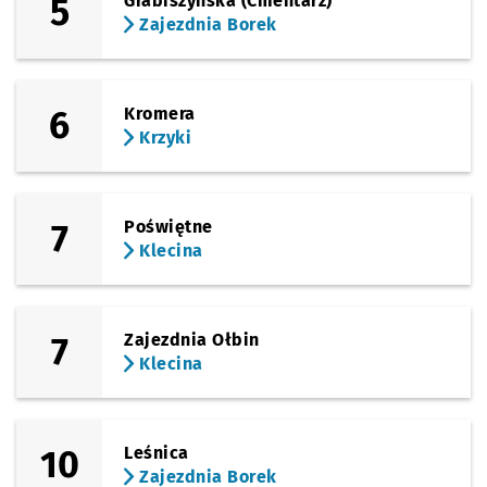
5
Grabiszyńska (Cmentarz)
Zajezdnia Borek
6
Kromera
Krzyki
7
Poświętne
Klecina
7
Zajezdnia Ołbin
Klecina
10
Leśnica
Zajezdnia Borek