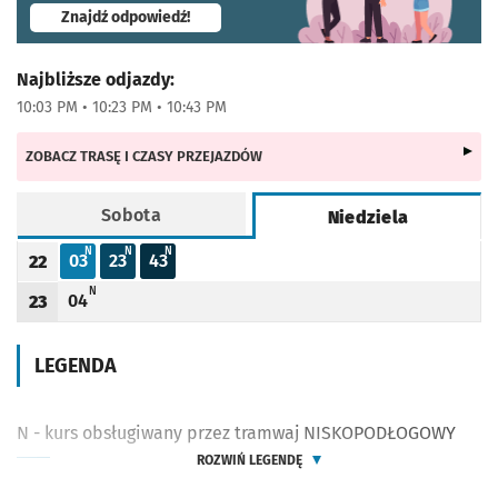
- otworzy się w nowej karcie
Znajdź odpowiedź!
Najbliższe odjazdy:
10:03 PM • 10:23 PM • 10:43 PM
ZOBACZ TRASĘ I CZASY PRZEJAZDÓW
Sobota
Niedziela
Rozkład jazdy -
Niedziela
N - KURS OBSŁUGIWANY PRZEZ TRAMWAJ NISKOPODŁOGOWY
N - KURS OBSŁUGIWANY PRZEZ TRAMWAJ NISKOPODŁOGOWY
N - KURS OBSŁUGIWANY PRZEZ TRAMWAJ NISKOPODŁOGOWY
N
N
N
03
23
43
22
Odjazd
minut po godzinie 22
Odjazd
minut po godzinie 22
Odjazd
minut po godzinie 22
Godzina odjazdu
N - KURS OBSŁUGIWANY PRZEZ TRAMWAJ NISKOPODŁOGOWY
N
04
23
Odjazd
minut po godzinie 23
Godzina odjazdu
LEGENDA
N - kurs obsługiwany przez tramwaj NISKOPODŁOGOWY
ROZWIŃ LEGENDĘ