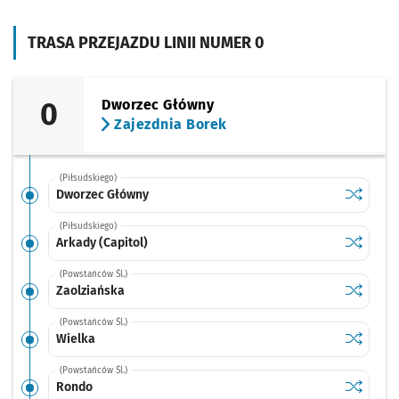
TRASA PRZEJAZDU LINII NUMER 0
0
Dworzec Główny
Zajezdnia Borek
(Piłsudskiego)
Sprawdź p
Dworzec 
Dworzec Główny
(Piłsudskiego)
Sprawdź p
Arkady (C
Arkady (Capitol)
(Powstańców Śl.)
Sprawdź p
Zaolziań
Zaolziańska
(Powstańców Śl.)
Sprawdź p
Wielka
Wielka
(Powstańców Śl.)
Sprawdź p
Rondo
Rondo