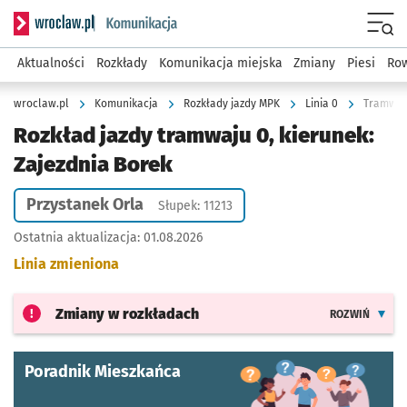
Serwis informacyjny wroclaw.pl podserwis: Komunikacja
Menu
Aktualności
Rozkłady
Komunikacja miejska
Zmiany
Piesi
Row
wroclaw.pl
Komunikacja
Rozkłady jazdy MPK
Linia 0
Tramwaj 
Rozkład jazdy tramwaju 0, kierunek:
Zajezdnia Borek
Przystanek Orla
Słupek: 11213
Ostatnia aktualizacja:
01.08.2026
Linia zmieniona
Zmiany w rozkładach
ROZWIŃ
Poradnik Mieszkańca