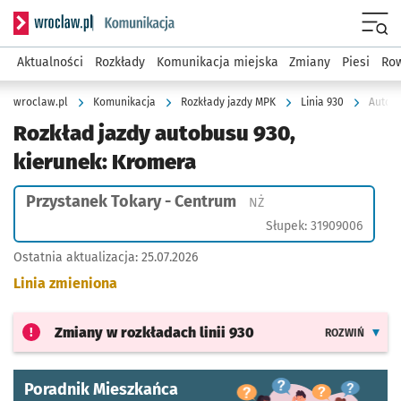
Serwis informacyjny wroclaw.pl podserwis: Komunikacja
Menu
Aktualności
Rozkłady
Komunikacja miejska
Zmiany
Piesi
Row
wroclaw.pl
Komunikacja
Rozkłady jazdy MPK
Linia 930
Autobu
Rozkład jazdy autobusu 930,
kierunek: Kromera
Przystanek Tokary - Centrum
Przystanek na życzenie
NŻ
Słupek: 31909006
Ostatnia aktualizacja:
25.07.2026
Linia zmieniona
Zmiany w rozkładach
linii 930
ROZWIŃ
Poradnik Mieszkańca