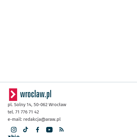
pl. Solny 14,
50-062
Wrocław
tel. 71 776 71 42
e-mail:
redakcja@araw.pl