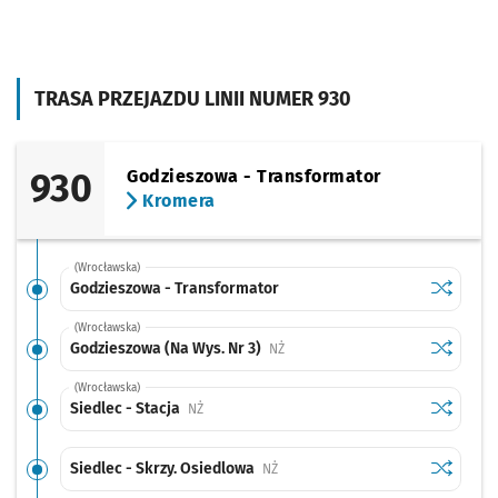
TRASA PRZEJAZDU LINII NUMER 930
930
Godzieszowa - Transformator
Kromera
(Wrocławska)
Sprawdź p
Godziesz
Godzieszowa - Transformator
(Wrocławska)
Sprawdź p
Godzieszo
Godzieszowa (Na Wys. Nr 3)
Przystanek na życzenie
NŻ
(Wrocławska)
Sprawdź p
Siedlec -
Siedlec - Stacja
Przystanek na życzenie
NŻ
Sprawdź p
Siedlec -
Siedlec - Skrzy. Osiedlowa
Przystanek na życzenie
NŻ