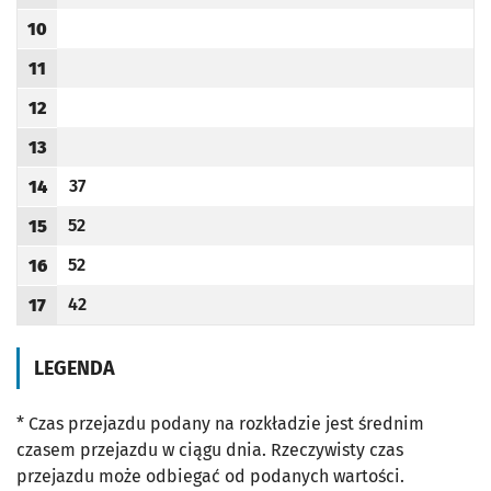
Godzina odjazdu
10
Godzina odjazdu
11
Godzina odjazdu
12
Godzina odjazdu
13
Godzina odjazdu
37
14
Odjazd
minut po godzinie 14
Godzina odjazdu
52
15
Odjazd
minut po godzinie 15
Godzina odjazdu
52
16
Odjazd
minut po godzinie 16
Godzina odjazdu
42
17
Odjazd
minut po godzinie 17
Godzina odjazdu
LEGENDA
* Czas przejazdu podany na rozkładzie jest średnim
czasem przejazdu w ciągu dnia. Rzeczywisty czas
przejazdu może odbiegać od podanych wartości.