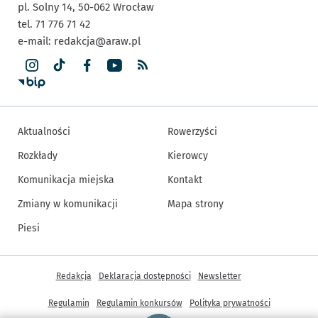
pl. Solny 14,
50-062
Wrocław
tel. 71 776 71 42
e-mail:
redakcja@araw.pl
Aktualności
Rowerzyści
Rozkłady
Kierowcy
Komunikacja miejska
Kontakt
Zmiany w komunikacji
Mapa strony
Piesi
Inne informacje
Redakcja
Deklaracja dostępności
Newsletter
Regulamin
Regulamin konkursów
Polityka prywatności