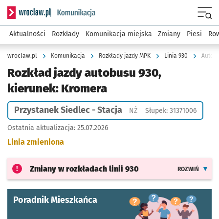
Serwis informacyjny wroclaw.pl podserwis: Komunikacja
Menu
Aktualności
Rozkłady
Komunikacja miejska
Zmiany
Piesi
Row
wroclaw.pl
Komunikacja
Rozkłady jazdy MPK
Linia 930
Autobu
Rozkład jazdy autobusu 930,
kierunek: Kromera
Przystanek Siedlec - Stacja
Przystanek na życzenie
NŻ
Słupek: 31371006
Ostatnia aktualizacja:
25.07.2026
Linia zmieniona
Zmiany w rozkładach
linii 930
ROZWIŃ
Poradnik Mieszkańca