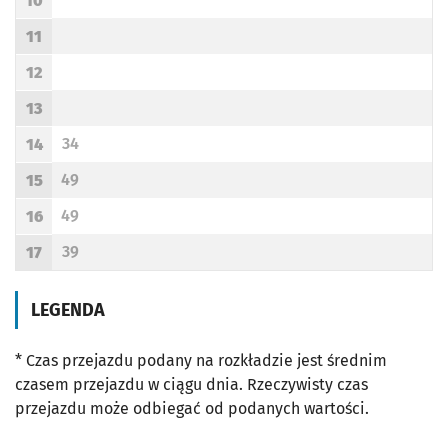
10
Godzina odjazdu
11
Godzina odjazdu
12
Godzina odjazdu
13
Godzina odjazdu
34
14
Odjazd
minut po godzinie 14
Godzina odjazdu
49
15
Odjazd
minut po godzinie 15
Godzina odjazdu
49
16
Odjazd
minut po godzinie 16
Godzina odjazdu
39
17
Odjazd
minut po godzinie 17
Godzina odjazdu
LEGENDA
* Czas przejazdu podany na rozkładzie jest średnim
czasem przejazdu w ciągu dnia. Rzeczywisty czas
przejazdu może odbiegać od podanych wartości.