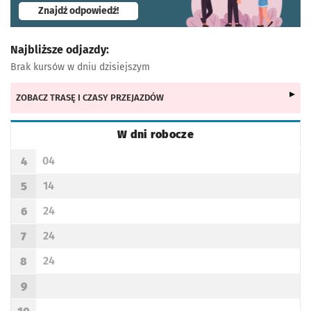
- otworzy się w nowej karcie
Znajdź odpowiedź!
Najbliższe odjazdy:
Brak kursów w dniu dzisiejszym
ZOBACZ TRASĘ I CZASY PRZEJAZDÓW
W dni robocze
Rozkład jazdy -
W dni robocze
04
4
Odjazd
minut po godzinie 4
Godzina odjazdu
14
5
Odjazd
minut po godzinie 5
Godzina odjazdu
24
6
Odjazd
minut po godzinie 6
Godzina odjazdu
24
7
Odjazd
minut po godzinie 7
Godzina odjazdu
24
8
Odjazd
minut po godzinie 8
Godzina odjazdu
9
Godzina odjazdu