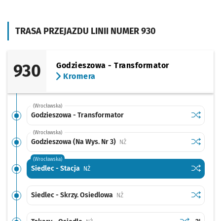
TRASA PRZEJAZDU LINII NUMER 930
930
Godzieszowa - Transformator
Kromera
(Wrocławska)
Sprawdź p
Godziesz
Godzieszowa - Transformator
(Wrocławska)
Sprawdź p
Godzieszo
Godzieszowa (Na Wys. Nr 3)
Przystanek na życzenie
NŻ
(Wrocławska)
Sprawdź p
Siedlec -
Siedlec - Stacja
Przystanek na życzenie
NŻ
Sprawdź p
Siedlec -
Siedlec - Skrzy. Osiedlowa
Przystanek na życzenie
NŻ