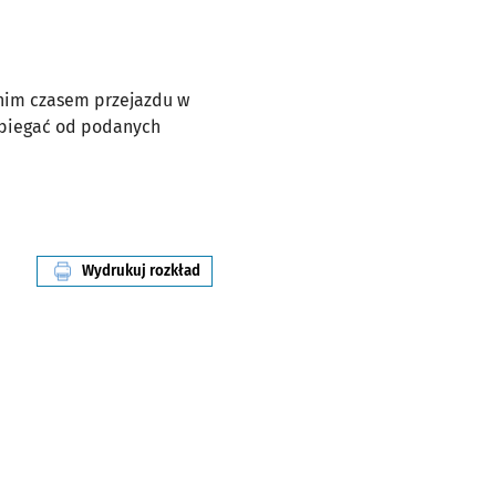
dnim czasem przejazdu w
dbiegać od podanych
Wydrukuj rozkład
linii nr 930