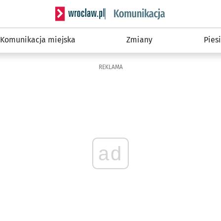
Serwis informacyjny wroclaw.pl podserwis: Ko
Komunikacja miejska
Zmiany
Piesi
REKLAMA
ad