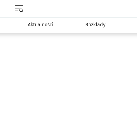
Menu główne portalu wroclaw.pl
Aktualności
Rozkłady