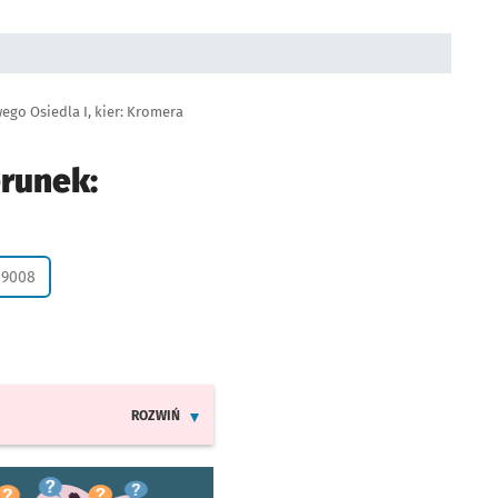
ego Osiedla I, kier: Kromera
erunek:
życzenie
09008
ROZWIŃ
INFORMACJE O ZMIANACH W ROZKŁADACH JAZDY LIN