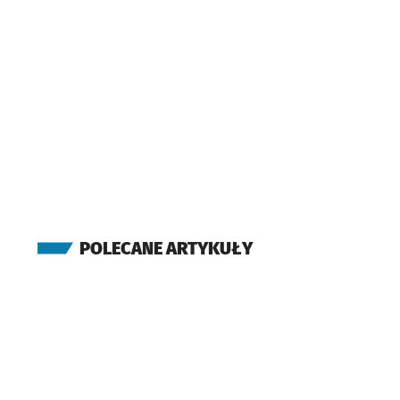
Starościńska
(Kamieńskiego)
Ługowa
(Kamieńskiego)
Kątowa
Przystanek na
NŻ
(Kamieńskiego)
Milicka
(Kamieńskiego)
Kamieńskiego
(Szpital)
(Kamieńskiego)
POLECANE ARTYKUŁY
Jutrosińska
(Kamieńskiego)
Gąsiorowskiego
Prz
NŻ
(Kamieńskiego)
Mochnackiego
(Żmigrodzka)
Kamieńskiego