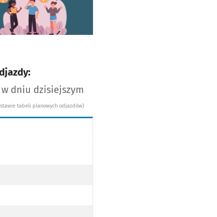
worzy się w nowej karcie
djazdy:
 w dniu dzisiejszym
dstawie tabeli planowych odjazdów)