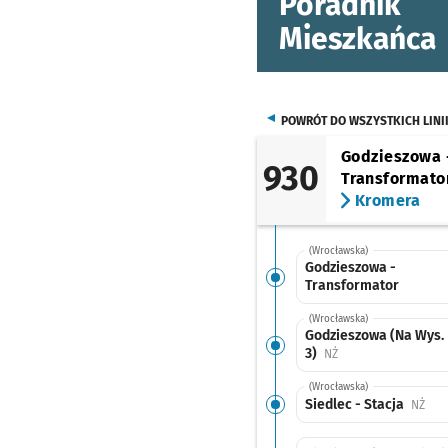
Poradnik
Mieszkańca
POWRÓT DO WSZYSTKICH LINI
Godzieszowa 
930
Transformato
Kromera
(Wrocławska)
Godzieszowa -
Transformator
(Wrocławska)
Godzieszowa (Na Wys. 
3)
Przystanek na życze
NŻ
(Wrocławska)
Siedlec - Stacja
Przy
NŻ