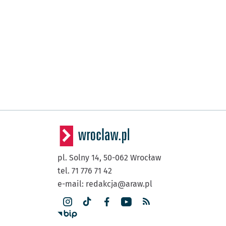
(Żmigrodzka)
Broniewskiego
(Zegadłowicza)
Zegadłowicza
(Kurzmana)
Trzebnicka
(Miłosza)
Miłosza
(Rychtalska)
Daszyńskiego
(Wyszyńskiego)
Mosty Warszawskie
pl. Solny 14,
50-062
Wrocław
Przystanek na życzenie
NŻ
tel. 71 776 71 42
(Aleja Kromera)
Kromera
e-mail:
redakcja@araw.pl