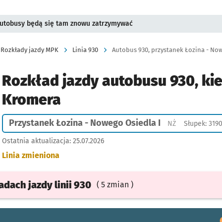
 Autobusy będą się tam znowu zatrzymywać
Rozkłady jazdy MPK
Linia 930
Autobus 930, przystanek Łozina - Now
Rozkład jazdy autobusu 930, ki
Kromera
Przystanek Łozina - Nowego Osiedla I
Przystanek na 
NŻ
Słupek: 319
Ostatnia aktualizacja:
25.07.2026
Linia zmieniona
ładach
jazdy
linii 930
( 5 zmian )