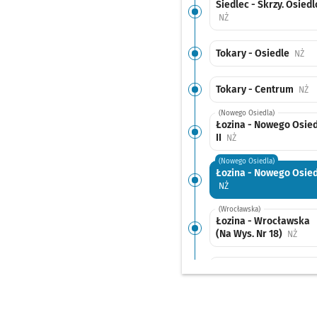
Siedlec - Skrzy. Osied
Przystanek na życzenie
NŻ
Tokary - Osiedle
Prz
NŻ
Tokary - Centrum
Pr
NŻ
(Nowego Osiedla)
Łozina - Nowego Osied
II
Przystanek na życzen
NŻ
(Nowego Osiedla)
Łozina - Nowego Osied
Przystanek na życzenie
NŻ
(Wrocławska)
Łozina - Wrocławska
(Na Wys. Nr 18)
Przys
NŻ
Bąków
Przystanek na 
NŻ
Bukowina - Skrzy.
Pr
NŻ