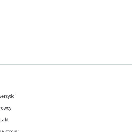
erzyści
rowcy
takt
a strony