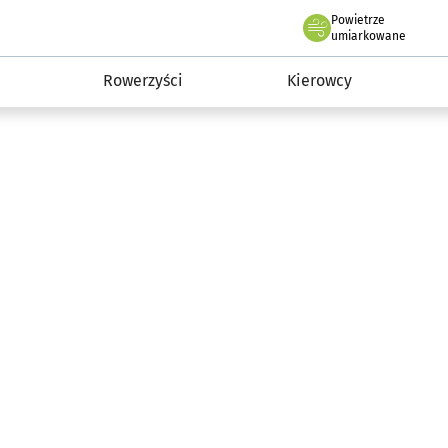
Powietrze
we Wrocławiu
munikacja
umiarkowane
Rowerzyści
Kierowcy