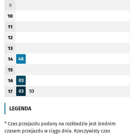
9
Godzina odjazdu
10
Godzina odjazdu
11
Godzina odjazdu
12
Godzina odjazdu
13
Godzina odjazdu
48
14
Odjazd
minut po godzinie 14
Godzina odjazdu
15
Godzina odjazdu
03
16
Odjazd
minut po godzinie 16
Godzina odjazdu
03
53
17
Odjazd
minut po godzinie 17
Odjazd
minut po godzinie 17
Godzina odjazdu
LEGENDA
* Czas przejazdu podany na rozkładzie jest średnim
czasem przejazdu w ciągu dnia. Rzeczywisty czas