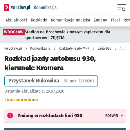
Serwis informacyjny wroclaw.pl podserwis: Komunikacja
Menu
Aktualności
Rozkłady
Komunikacja miejska
Zmiany
Piesi
Row
WROCŁAW
Stadion na Brochowie z nowym zapleczem dla
sportowców | ZDJĘCIA
wroclaw.pl
Komunikacja
Rozkłady jazdy MPK
Linia 930
Autobu
Rozkład jazdy autobusu 930,
kierunek: Kromera
Przystanek Bukowina
Słupek: 32619201
Ostatnia aktualizacja:
25.07.2026
Linia zmieniona
Zmiany w rozkładach
linii 930
ROZWIŃ