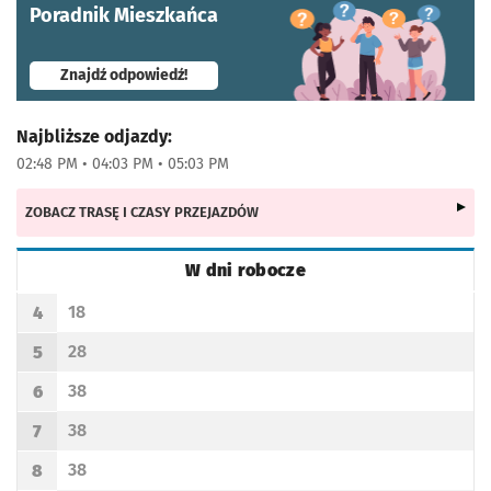
Poradnik Mieszkańca
- otworzy się w nowej karcie
Znajdź odpowiedź!
Najbliższe odjazdy:
02:48 PM • 04:03 PM • 05:03 PM
ZOBACZ TRASĘ I CZASY PRZEJAZDÓW
W dni robocze
Rozkład jazdy -
W dni robocze
18
4
Odjazd
minut po godzinie 4
Godzina odjazdu
28
5
Odjazd
minut po godzinie 5
Godzina odjazdu
38
6
Odjazd
minut po godzinie 6
Godzina odjazdu
38
7
Odjazd
minut po godzinie 7
Godzina odjazdu
38
8
Odjazd
minut po godzinie 8
Godzina odjazdu