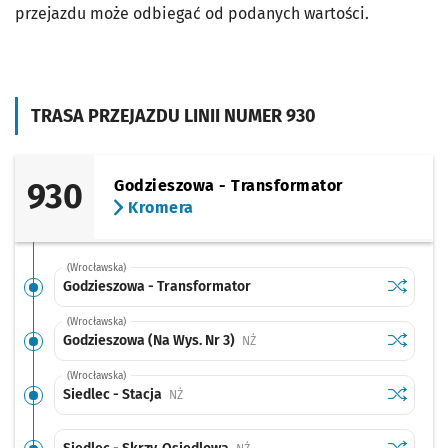
przejazdu może odbiegać od podanych wartości.
TRASA PRZEJAZDU LINII NUMER 930
930
Godzieszowa - Transformator
Kromera
(Wrocławska)
Sprawdź p
Godziesz
Godzieszowa - Transformator
(Wrocławska)
Sprawdź p
Godzieszo
Godzieszowa (Na Wys. Nr 3)
Przystanek na życzenie
NŻ
(Wrocławska)
Sprawdź p
Siedlec -
Siedlec - Stacja
Przystanek na życzenie
NŻ
Sprawdź p
Siedlec -