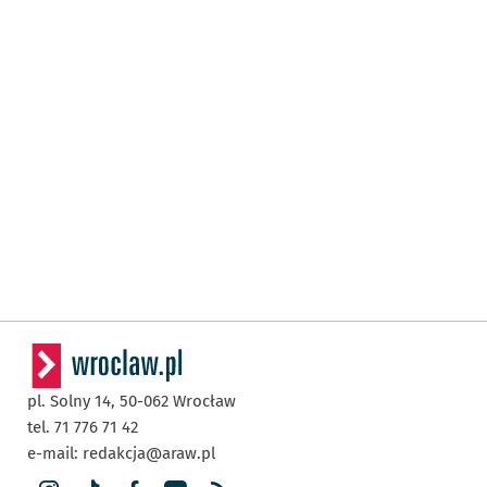
pl. Solny 14,
50-062
Wrocław
tel. 71 776 71 42
e-mail:
redakcja@araw.pl