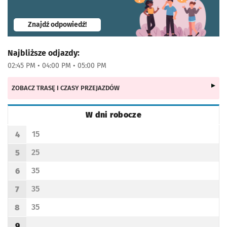
- otworzy się w nowej karcie
Znajdź odpowiedź!
Najbliższe odjazdy:
02:45 PM • 04:00 PM • 05:00 PM
ZOBACZ TRASĘ I CZASY PRZEJAZDÓW
W dni robocze
Rozkład jazdy -
W dni robocze
15
4
Odjazd
minut po godzinie 4
Godzina odjazdu
25
5
Odjazd
minut po godzinie 5
Godzina odjazdu
35
6
Odjazd
minut po godzinie 6
Godzina odjazdu
35
7
Odjazd
minut po godzinie 7
Godzina odjazdu
35
8
Odjazd
minut po godzinie 8
Godzina odjazdu
9