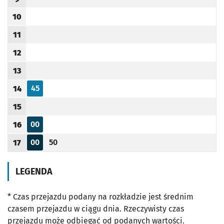
Godzina odjazdu
10
Godzina odjazdu
11
Godzina odjazdu
12
Godzina odjazdu
13
Godzina odjazdu
45
14
Odjazd
minut po godzinie 14
Godzina odjazdu
15
Godzina odjazdu
00
16
Odjazd
minut po godzinie 16
Godzina odjazdu
00
50
17
Odjazd
minut po godzinie 17
Odjazd
minut po godzinie 17
Godzina odjazdu
LEGENDA
* Czas przejazdu podany na rozkładzie jest średnim
czasem przejazdu w ciągu dnia. Rzeczywisty czas
przejazdu może odbiegać od podanych wartości.