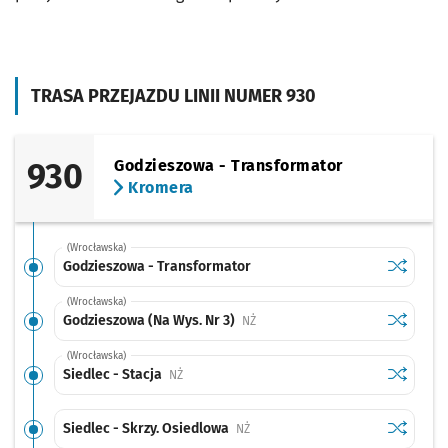
TRASA PRZEJAZDU LINII NUMER 930
930
Godzieszowa - Transformator
Kromera
(Wrocławska)
Sprawdź p
Godziesz
Godzieszowa - Transformator
(Wrocławska)
Sprawdź p
Godzieszo
Godzieszowa (Na Wys. Nr 3)
Przystanek na życzenie
NŻ
(Wrocławska)
Sprawdź p
Siedlec -
Siedlec - Stacja
Przystanek na życzenie
NŻ
Sprawdź p
Siedlec -
Siedlec - Skrzy. Osiedlowa
Przystanek na życzenie
NŻ