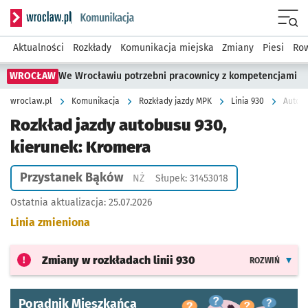
Serwis informacyjny wroclaw.pl podserwis: Komunikacja
Menu
Aktualności
Rozkłady
Komunikacja miejska
Zmiany
Piesi
Row
WROCŁAW
We Wrocławiu potrzebni pracownicy z kompetencjami
wroclaw.pl
Komunikacja
Rozkłady jazdy MPK
Linia 930
Autobu
Rozkład jazdy autobusu 930,
kierunek: Kromera
Przystanek Bąków
Przystanek na życzenie
NŻ
Słupek: 31453018
Ostatnia aktualizacja:
25.07.2026
Linia zmieniona
Zmiany w rozkładach
linii 930
ROZWIŃ
Poradnik Mieszkańca