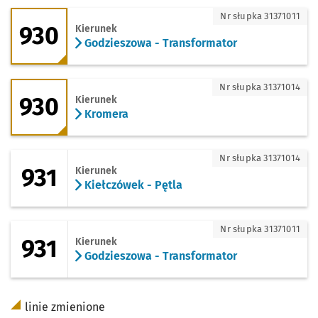
930 - kierunek Godzieszowa - Transfor
Nr słupka 31371011
930
Kierunek
Godzieszowa - Transformator
930 - kierunek Kromera
Nr słupka 31371014
930
Kierunek
Kromera
931 - kierunek Kiełczówek - Pętla
Nr słupka 31371014
931
Kierunek
Kiełczówek - Pętla
931 - kierunek Godzieszowa - Transfor
Nr słupka 31371011
931
Kierunek
Godzieszowa - Transformator
linie zmienione