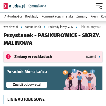
Serwis informacyjny wroclaw.pl podserwis: Komunikacja
Menu
Aktualności
Rozkłady
Komunikacja miejska
Zmiany
Piesi
Row
wroclaw.pl
Komunikacja
Rozkłady jazdy MPK
Linie na przystanku 
Przystanek -
PASIKUROWICE - SKRZY.
MALINOWA
Zmiany w rozkładach
ROZWIŃ
Poradnik Mieszkańca
- otworzy się w nowej karcie
Znajdź odpowiedź!
LINIE AUTOBUSOWE