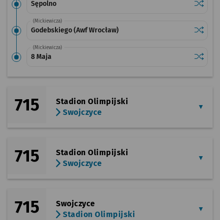
Sprawdź
przysta
Sępolno
(Mickiewicza)
Sprawdź
przysta
Godebskiego (Awf Wrocław)
(Mickiewicza)
Sprawdź
przysta
8 Maja
715
Stadion Olimpijski
Swojczyce
715
Stadion Olimpijski
Swojczyce
715
Swojczyce
Stadion Olimpijski