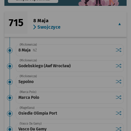
715
8 Maja
Swojczyce
(Mickiewicza)
Sprawdź
przysta
8 Maja
Przystanek na życzenie
NŻ
(Mickiewicza)
Sprawdź
przysta
Godebskiego (Awf Wrocław)
(Mickiewicza)
Sprawdź
przysta
Sępolno
(Marca Polo)
Sprawdź
przysta
Marca Polo
(Magellana)
Sprawdź
przysta
Osiedle Olimpia Port
(Vasco Da Gamy)
Sprawdź
przysta
Vasco Da Gamy