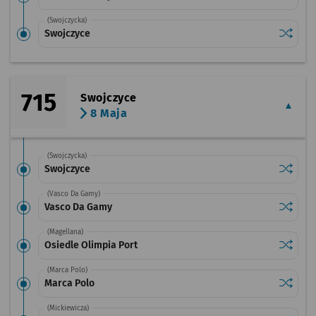
(Swojczycka)
Sprawdź
przysta
Swojczyce
715
Swojczyce
8 Maja
(Swojczycka)
Sprawdź
przysta
Swojczyce
(Vasco Da Gamy)
Sprawdź
przysta
Vasco Da Gamy
(Magellana)
Sprawdź
przysta
Osiedle Olimpia Port
(Marca Polo)
Sprawdź
przysta
Marca Polo
(Mickiewicza)