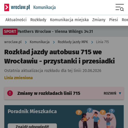
Serwis informacyjny wroclaw.pl podserwis: Komunikacja
Menu
Aktualności
Rozkłady
Komunikacja miejska
Zmiany
Piesi
Row
SPORT
Panthers Wrocław - Vienna Wikings 34:31
wroclaw.pl
Komunikacja
Rozkłady jazdy MPK
Linia 715
Rozkład jazdy autobusu 715 we
Wrocławiu - przystanki i przesiadki
Ostatnia aktualizacja rozkładu dla tej linii:
20.06.2026
Linia zmieniona
Zmiany w rozkładach
linii 715
ROZWIŃ
Poradnik Mieszkańca
- otworzy się w nowej karcie
Znajdź odpowiedź!