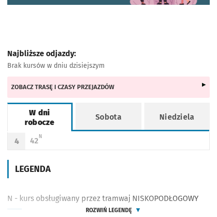
Najbliższe odjazdy:
Brak kursów w dniu dzisiejszym
ZOBACZ TRASĘ I CZASY PRZEJAZDÓW
W dni
Sobota
Niedziela
robocze
Rozkład jazdy -
W dni robocze
N - KURS OBSŁUGIWANY PRZEZ TRAMWAJ NISKOPODŁOGOWY
N
42
4
Odjazd
minut po godzinie 4
Godzina odjazdu
LEGENDA
N - kurs obsługiwany przez tramwaj NISKOPODŁOGOWY
ROZWIŃ LEGENDĘ