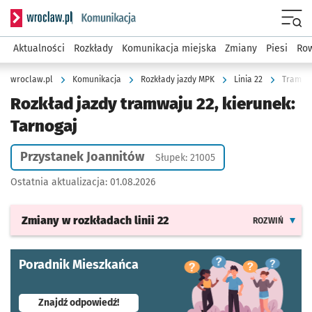
Serwis informacyjny wroclaw.pl podserwis: Komunikacja
Menu
Aktualności
Rozkłady
Komunikacja miejska
Zmiany
Piesi
Row
wroclaw.pl
Komunikacja
Rozkłady jazdy MPK
Linia 22
Tramwaj
Rozkład jazdy tramwaju 22, kierunek:
Tarnogaj
Przystanek Joannitów
Słupek: 21005
Ostatnia aktualizacja:
01.08.2026
Zmiany w rozkładach
linii 22
ROZWIŃ
Poradnik Mieszkańca
- otworzy się w nowej karcie
Znajdź odpowiedź!