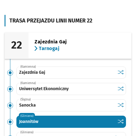
TRASA PRZEJAZDU LINII NUMER 22
22
Zajezdnia Gaj
Tarnogaj
(Kamienna)
Sprawdź p
Zajezdnia
Zajezdnia Gaj
(Kamienna)
Sprawdź p
Uniwersy
Uniwersytet Ekonomiczny
(Ślężna)
Sprawdź p
Sanocka
Sanocka
(Gliniana)
Sprawdź p
Joannitó
Joannitów
(Gliniana)