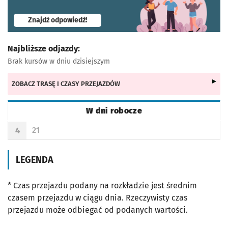
- otworzy się w nowej karcie
Znajdź odpowiedź!
Najbliższe odjazdy:
Brak kursów w dniu dzisiejszym
ZOBACZ TRASĘ I CZASY PRZEJAZDÓW
W dni robocze
Rozkład jazdy -
W dni robocze
21
4
Odjazd
minut po godzinie 4
Godzina odjazdu
LEGENDA
* Czas przejazdu podany na rozkładzie jest średnim
czasem przejazdu w ciągu dnia. Rzeczywisty czas
przejazdu może odbiegać od podanych wartości.