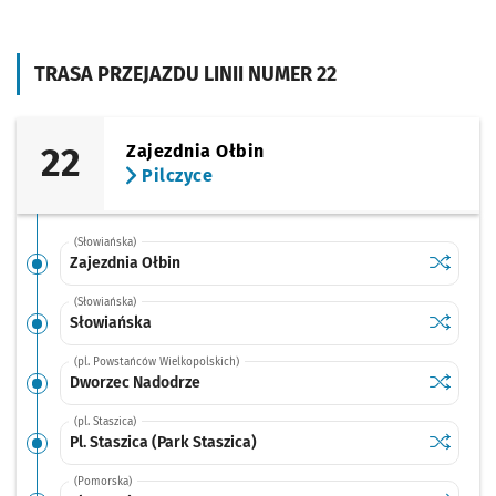
TRASA PRZEJAZDU LINII NUMER 22
22
Zajezdnia Ołbin
Pilczyce
(Słowiańska)
Sprawdź p
Zajezdnia
Zajezdnia Ołbin
(Słowiańska)
Sprawdź p
Słowiańs
Słowiańska
(pl. Powstańców Wielkopolskich)
Sprawdź p
Dworzec 
Dworzec Nadodrze
(pl. Staszica)
Sprawdź p
Pl. Staszi
Pl. Staszica (Park Staszica)
(Pomorska)