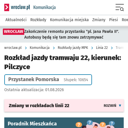
Serwis informacyjny wroclaw.pl podserwis: Komunikacja
Menu
Aktualności
Rozkłady
Komunikacja miejska
Zmiany
Piesi
Row
WROCŁAW
Zakończenie remontu przystanku "pl. Jana Pawła II".
Autobusy będą się tam znowu zatrzymywać
wroclaw.pl
Komunikacja
Rozkłady jazdy MPK
Linia 22
Tramwaj
Rozkład jazdy tramwaju 22, kierunek:
Pilczyce
Przystanek Pomorska
Słupek: 10654
Ostatnia aktualizacja:
01.08.2026
Zmiany w rozkładach
linii 22
ROZWIŃ
Poradnik Mieszkańca