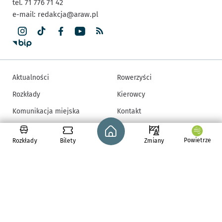
tel. 71 776 71 42
e-mail:
redakcja@araw.pl
Aktualności
Rowerzyści
Rozkłady
Kierowcy
Komunikacja miejska
Kontakt
Strona główna - wroclaw.pl
Zmiany w komunikacji
Mapa strony
Powietrze
Rozkłady
Bilety
Zmiany
Piesi
Inne informacje
Redakcja
Deklaracja dostępności
Newsletter
Regulamin
Regulamin konkursów
Polityka prywatności
Ustawienia cookies