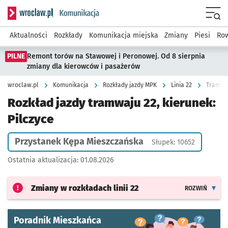
Serwis informacyjny wroclaw.pl podserwis: Komunikacja
Menu
Aktualności
Rozkłady
Komunikacja miejska
Zmiany
Piesi
Row
PILNE
Remont torów na Stawowej i Peronowej. Od 8 sierpnia
zmiany dla kierowców i pasażerów
wroclaw.pl
Komunikacja
Rozkłady jazdy MPK
Linia 22
Tramwaj
Rozkład jazdy tramwaju 22, kierunek:
Pilczyce
Przystanek Kępa Mieszczańska
Słupek: 10652
Ostatnia aktualizacja:
01.08.2026
Zmiany w rozkładach
linii 22
ROZWIŃ
Poradnik Mieszkańca