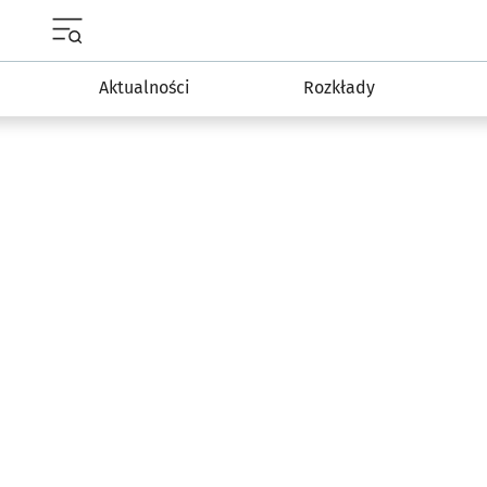
Menu główne portalu wroclaw.pl
Aktualności
Rozkłady