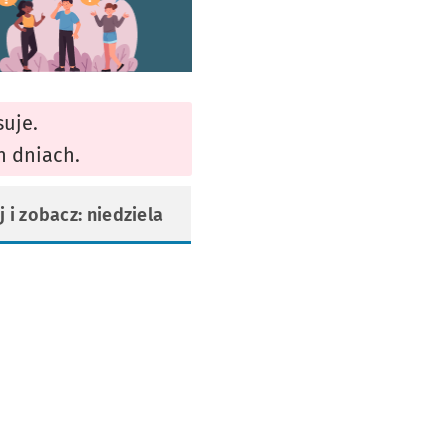
worzy się w nowej karcie
suje.
h dniach.
j i zobacz: niedziela