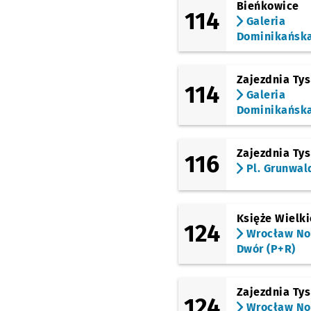
Bieńkowice
114
Galeria
Dominikańsk
Zajezdnia Ty
114
Galeria
Dominikańsk
Zajezdnia Ty
116
Pl. Grunwal
Księże Wielki
124
Wrocław N
Dwór (P+R)
Zajezdnia Ty
124
Wrocław N