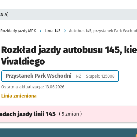
ENIA]
Rozkłady jazdy MPK
Linia 145
Autobus 145, przystanek Park Wschodn
Rozkład jazdy autobusu 145, ki
Vivaldiego
Przystanek Park Wschodni
Przystanek na życzenie
NŻ
Słupek: 125008
Ostatnia aktualizacja:
13.06.2026
Linia zmieniona
ładach
jazdy
linii 145
( 5 zmian )