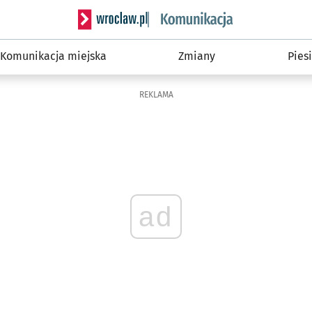
Serwis informacyjny wroclaw.pl podserwis: Ko
Komunikacja miejska
Zmiany
Piesi
REKLAMA
ad