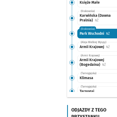
Księże Małe
(Krakowska)
Karwińska (Dawna
Pralnia)
Przystanek n
NŻ
(Krakowska)
Park Wschodni
Przys
NŻ
(Aleja Wielkiej Wyspy)
Armii Krajowej
Przys
NŻ
(Armii Krajowej)
Armii Krajowej
(Bogedaina)
Przysta
NŻ
(Tarnogajska)
Klimasa
(Tarnogajska)
Tarnogaj
(Gazowa)
Złotostocka
Przystan
NŻ
ODJAZDY Z TEGO
(Bardzka)
PRZYSTANKU