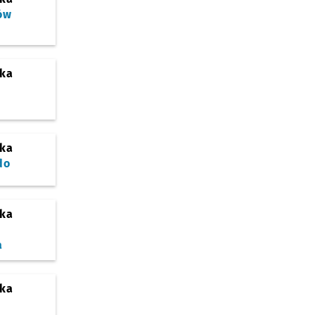
ów
ska
ska
do
ska
a
ska