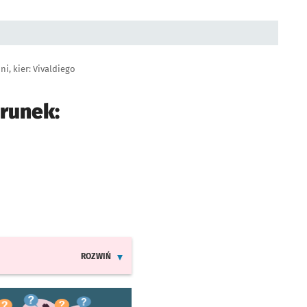
i, kier: Vivaldiego
erunek:
ROZWIŃ
INFORMACJE O ZMIANACH W ROZKŁADACH JAZDY LINI