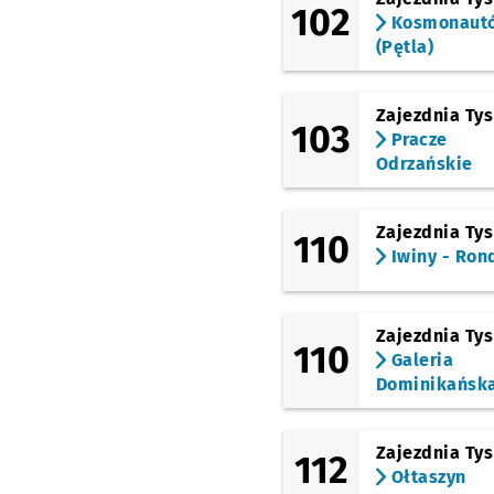
102
Kosmonaut
(Pętla)
Zajezdnia Ty
103
Pracze
Odrzańskie
Zajezdnia Ty
110
Iwiny - Ron
Zajezdnia Ty
110
Galeria
Dominikańsk
Zajezdnia Ty
112
Ołtaszyn