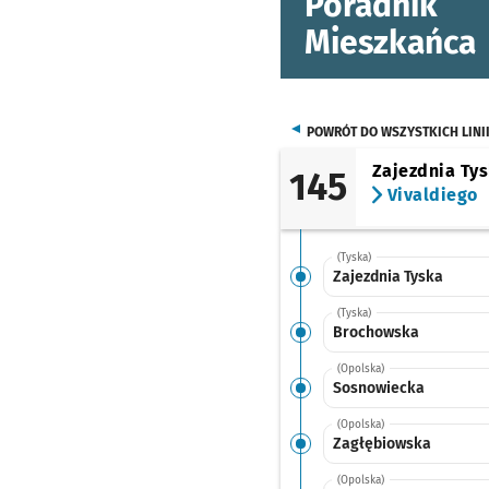
Poradnik
Mieszkańca
POWRÓT DO WSZYSTKICH LINI
Zajezdnia Ty
145
Vivaldiego
(Tyska)
Zajezdnia Tyska
(Tyska)
Brochowska
(Opolska)
Sosnowiecka
(Opolska)
Zagłębiowska
(Opolska)