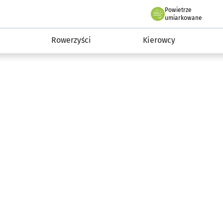
Powietrze
we Wrocławiu
munikacja
umiarkowane
Rowerzyści
Kierowcy