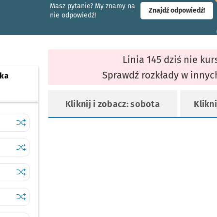
Masz pytanie? My znamy na
- ot
Znajdź odpowiedź!
nie odpowiedź!
Linia 145 dziś nie kur
I
Sprawdź rozkłady w innyc
ska
Kliknij i zobacz: sobota
Klikni
Sprawdź proponowane przesiadki na inne linie
Zajezdnia Tyska
Sprawdź proponowane przesiadki na inne linie
Brochowska
Sprawdź proponowane przesiadki na inne linie
Sosnowiecka
Sprawdź proponowane przesiadki na inne linie
Zagłębiowska