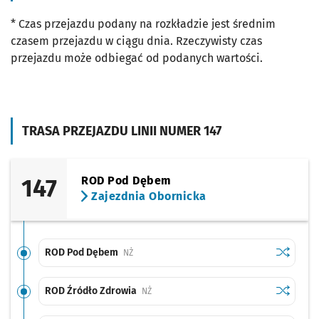
* Czas przejazdu podany na rozkładzie jest średnim
czasem przejazdu w ciągu dnia. Rzeczywisty czas
przejazdu może odbiegać od podanych wartości.
TRASA PRZEJAZDU LINII NUMER 147
147
ROD Pod Dębem
Zajezdnia Obornicka
Sprawdź p
ROD Pod
ROD Pod Dębem
Przystanek na życzenie
NŻ
Sprawdź p
ROD Źród
ROD Źródło Zdrowia
Przystanek na życzenie
NŻ