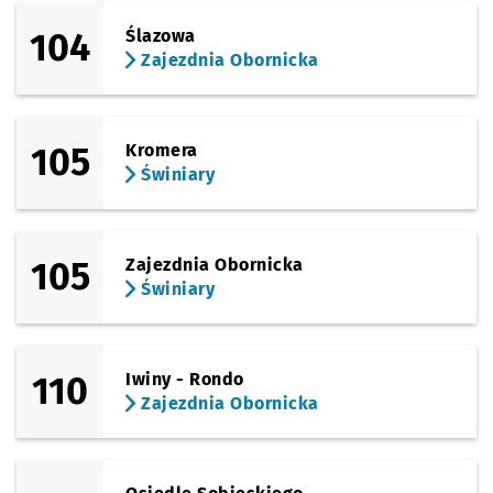
104
Ślazowa
Sprawdź p
Bezpiecz
Bezpieczna
Zajezdnia Obornicka
Sprawdź p
Paprotna
Paprotna
Przystanek na życzenie
NŻ
105
Kromera
Sprawdź p
Zajezdni
Zajezdnia Obornicka
Świniary
105
Zajezdnia Obornicka
Świniary
110
Iwiny - Rondo
Zajezdnia Obornicka