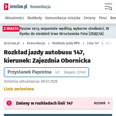
Serwis informacyjny wroclaw.pl podserwis: Komunikacja
Menu
Aktualności
Rozkłady
Komunikacja miejska
Zmiany
Piesi
Row
Z MIASTA
Pyszne sery, wspaniałe wędliny, wyborne słodkości. W
Rynku do niedzieli trwa Wrocławska Feta [ZDJĘCIA]
wroclaw.pl
Komunikacja
Rozkłady jazdy MPK
Linia 147
Autobus
Rozkład jazdy autobusu 147,
kierunek: Zajezdnia Obornicka
Przystanek Paprotna
Przystanek na życzenie
NŻ
Słupek: 23149
Ostatnia aktualizacja:
06.07.2026
Linia zmieniona
Zmiany w rozkładach
linii 147
ROZWIŃ