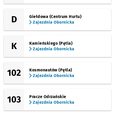
Sprawdź p
Kromera 
Kromera (Czajkowskiego)
Przystanek na życzenie
NŻ
D
Giełdowa (Centrum Hurtu)
Zajezdnia Obornicka
Sprawdź p
Kromera
Kromera
Sprawdź p
Berenta
Berenta
K
Kamieńskiego (Pętla)
Zajezdnia Obornicka
Sprawdź p
Kasprowi
Kasprowicza
Przystanek na życzenie
NŻ
Sprawdź p
Syrokoml
Syrokomli
Przystanek na życzenie
NŻ
102
Kosmonautów (Pętla)
Zajezdnia Obornicka
Sprawdź p
Pola
Pola
103
Pracze Odrzańskie
Sprawdź p
Broniews
Broniewskiego
Zajezdnia Obornicka
Sprawdź p
Bałtycka
Bałtycka