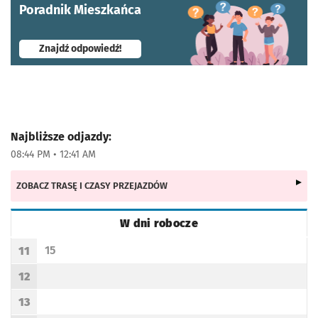
Poradnik Mieszkańca
- otworzy się w nowej karcie
Znajdź odpowiedź!
Najbliższe odjazdy:
08:44 PM • 12:41 AM
ZOBACZ TRASĘ I CZASY PRZEJAZDÓW
W dni robocze
Rozkład jazdy -
W dni robocze
15
11
Odjazd
minut po godzinie 11
Godzina odjazdu
12
Godzina odjazdu
13
Godzina odjazdu