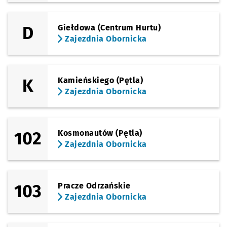
Sprawdź p
Pl. Grunw
Pl. Grunwaldzki
D
Giełdowa (Centrum Hurtu)
Zajezdnia Obornicka
Sprawdź p
Reja
Reja
Sprawdź p
Katedra
Katedra
K
Kamieńskiego (Pętla)
Zajezdnia Obornicka
Sprawdź p
Ogród Bo
Ogród Botaniczny
Sprawdź p
Wyszyńsk
Wyszyńskiego
102
Kosmonautów (Pętla)
Zajezdnia Obornicka
Sprawdź p
Damrota
Damrota
103
Pracze Odrzańskie
Sprawdź p
Kromera
Kromera
Zajezdnia Obornicka
Sprawdź p
Berenta
Berenta