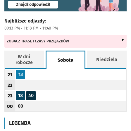
- otworzy się w nowej karcie
Znajdź odpowiedź!
Najbliższe odjazdy:
09:13 PM • 11:18 PM • 11:40 PM
ZOBACZ TRASĘ I CZASY PRZEJAZDÓW
W dni
Niedziela
Sobota
robocze
Rozkład jazdy -
Sobota
13
21
Odjazd
minut po godzinie 21
Godzina odjazdu
22
Godzina odjazdu
18
40
23
Odjazd
minut po godzinie 23
Odjazd
minut po godzinie 23
Godzina odjazdu
00
00
Odjazd
minut po godzinie 00
Godzina odjazdu
LEGENDA