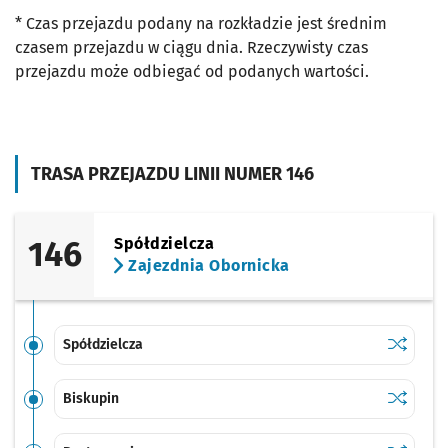
* Czas przejazdu podany na rozkładzie jest średnim
czasem przejazdu w ciągu dnia. Rzeczywisty czas
przejazdu może odbiegać od podanych wartości.
TRASA PRZEJAZDU LINII NUMER 146
146
Spółdzielcza
Zajezdnia Obornicka
Sprawdź p
Spółdziel
Spółdzielcza
Sprawdź p
Biskupin
Biskupin