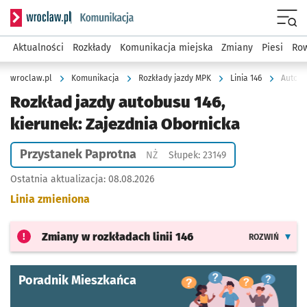
Serwis informacyjny wroclaw.pl podserwis: Komunikacja
Menu
Aktualności
Rozkłady
Komunikacja miejska
Zmiany
Piesi
Row
wroclaw.pl
Komunikacja
Rozkłady jazdy MPK
Linia 146
Autobu
Rozkład jazdy autobusu 146,
kierunek: Zajezdnia Obornicka
Przystanek Paprotna
Przystanek na życzenie
NŻ
Słupek: 23149
Ostatnia aktualizacja:
08.08.2026
Linia zmieniona
Zmiany w rozkładach
linii 146
ROZWIŃ
Poradnik Mieszkańca