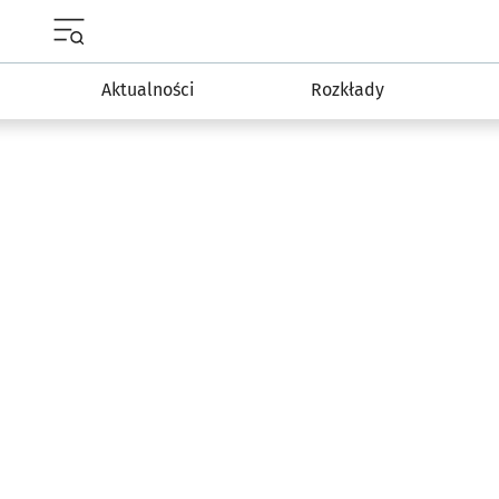
Menu główne portalu wroclaw.pl
Aktualności
Rozkłady