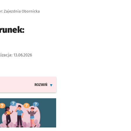
er: Zajezdnia Obornicka
runek:
lizacja:
13.06.2026
ROZWIŃ
INFORMACJE O ZMIANACH W ROZKŁADACH JAZDY LINI
worzy się w nowej karcie