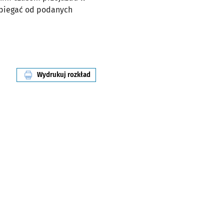
dbiegać od podanych
Wydrukuj rozkład
linii nr 118