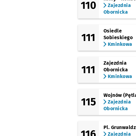
110
Zajezdnia
Obornicka
Osiedle
111
Sobieskiego
Kminkowa
Zajezdnia
111
Obornicka
Kminkowa
Wojnów (Pętl
115
Zajezdnia
Obornicka
Pl. Grunwaldz
116
Zajezdnia