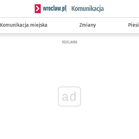
Serwis informacyjny wroclaw.pl podserwis: Ko
Komunikacja miejska
Zmiany
Piesi
REKLAMA
ad