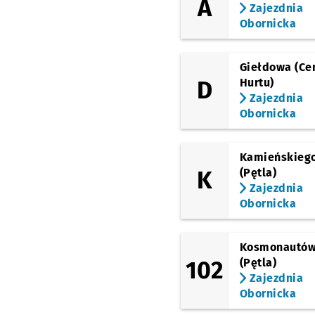
A
Zajezdnia
Obornicka
Giełdowa (Ce
D
Hurtu)
Zajezdnia
Obornicka
Kamieńskieg
K
(Pętla)
Zajezdnia
Obornicka
Kosmonautó
102
(Pętla)
Zajezdnia
Obornicka