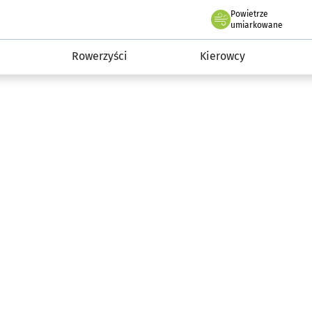
Powietrze
we Wrocławiu
munikacja
umiarkowane
Rowerzyści
Kierowcy