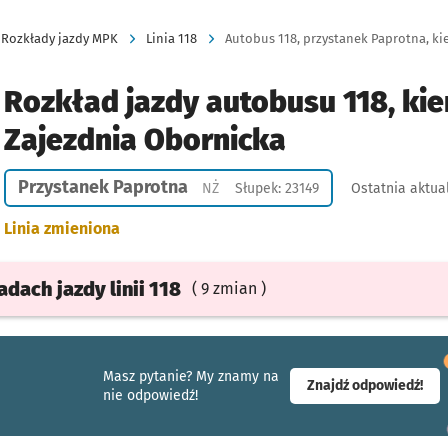
Rozkłady jazdy MPK
Linia 118
Autobus 118, przystanek Paprotna, ki
Rozkład jazdy autobusu 118, kie
Zajezdnia Obornicka
Przystanek Paprotna
Przystanek na życzenie
NŻ
Słupek: 23149
Ostatnia aktua
Linia zmieniona
ładach
jazdy
linii 118
( 9 zmian )
Masz pytanie? My znamy na
- ot
Znajdź odpowiedź!
nie odpowiedź!