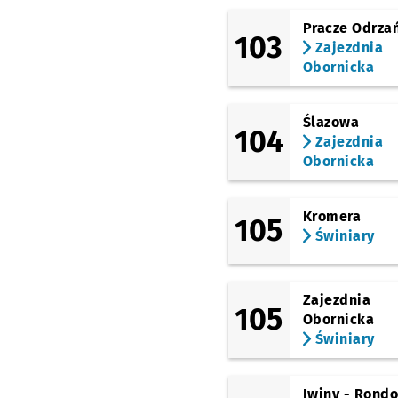
Pracze Odrza
103
Zajezdnia
Obornicka
Ślazowa
104
Zajezdnia
Obornicka
Kromera
105
Świniary
Zajezdnia
105
Obornicka
Świniary
Iwiny - Rond