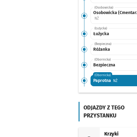
(Osobowicka)
Osobowicka (Cmentarz 
Przystanek na życzenie
NŻ
(Łużycka)
Łużycka
(Bezpieczna)
Różanka
(Obornicka)
Bezpieczna
(Obornicka)
Paprotna
Przystanek 
NŻ
(Obornicka)
Zajezdnia Obornicka
ODJAZDY Z TEGO
PRZYSTANKU
Krzyki