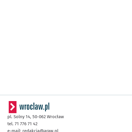
pl. Solny 14,
50-062
Wrocław
tel. 71 776 71 42
e-mail:
redakcja@araw.pl