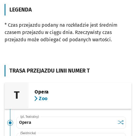
LEGENDA
* Czas przejazdu podany na rozkładzie jest średnim
czasem przejazdu w ciągu dnia. Rzeczywisty czas
przejazdu może odbiegać od podanych wartości.
TRASA PRZEJAZDU LINII NUMER T
T
Opera
Zoo
(pl. Teatralny)
Sprawdź p
Opera
Opera
(Świdnicka)