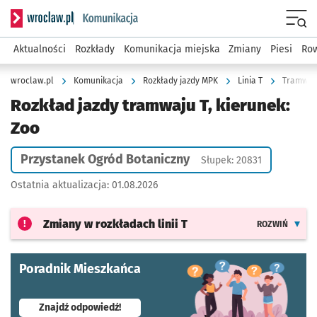
Serwis informacyjny wroclaw.pl podserwis: Komunikacja
Menu
Aktualności
Rozkłady
Komunikacja miejska
Zmiany
Piesi
Row
wroclaw.pl
Komunikacja
Rozkłady jazdy MPK
Linia T
Tramwaj 
Rozkład jazdy tramwaju T, kierunek:
Zoo
Przystanek Ogród Botaniczny
Słupek: 20831
Ostatnia aktualizacja:
01.08.2026
Zmiany w rozkładach
linii T
ROZWIŃ
Poradnik Mieszkańca
- otworzy się w nowej karcie
Znajdź odpowiedź!