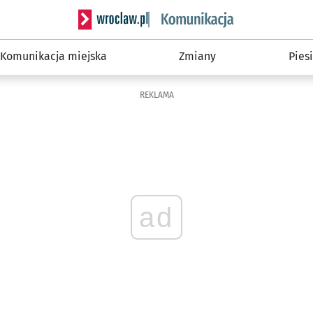
Serwis informacyjny wroclaw.pl podserwis: Ko
Komunikacja miejska
Zmiany
Piesi
REKLAMA
ad