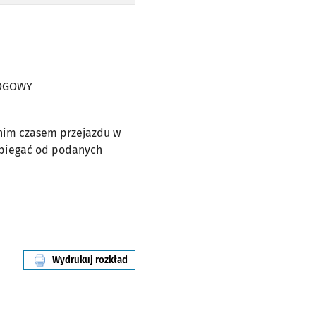
ŁOGOWY
dnim czasem przejazdu w
dbiegać od podanych
Wydrukuj rozkład
linii nr 2