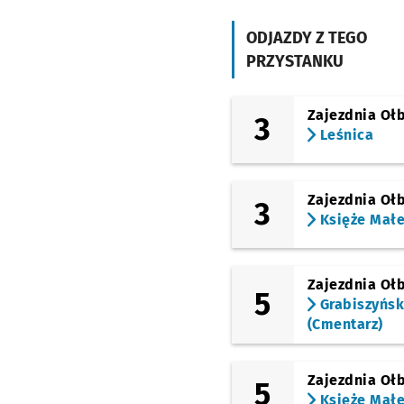
Zoo
ODJAZDY Z TEGO
(Wróblewskiego)
Tramwajowa
PRZYSTANKU
(Olszewskiego)
Chełmońskiego
Zajezdnia Oł
3
(Olszewskiego)
Leśnica
Piramowicza
(Kampus Biskupin)
(Olszewskiego)
Zajezdnia Oł
Spółdzielcza
3
Księże Mał
(Olszewskiego)
Biskupin
Zajezdnia Oł
5
Grabiszyńs
(Cmentarz)
Zajezdnia Oł
5
Księże Mał