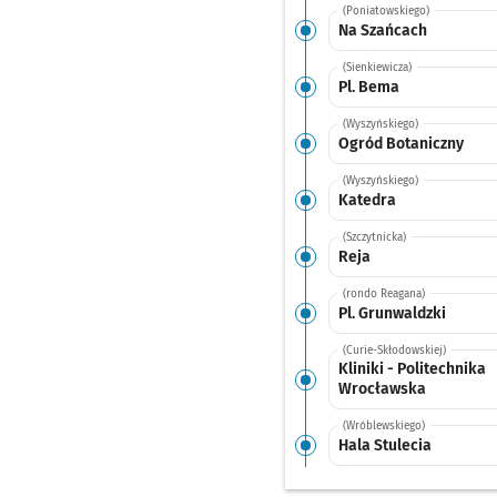
(Poniatowskiego)
Na Szańcach
(Sienkiewicza)
Pl. Bema
(Wyszyńskiego)
Ogród Botaniczny
(Wyszyńskiego)
Katedra
(Szczytnicka)
Reja
(rondo Reagana)
Pl. Grunwaldzki
(Curie-Skłodowskiej)
Kliniki - Politechnika
Wrocławska
(Wróblewskiego)
Hala Stulecia
(Wróblewskiego)