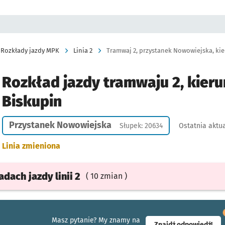
Rozkłady jazdy MPK
Linia 2
Tramwaj 2, przystanek Nowowiejska, kie
Rozkład jazdy tramwaju 2, kieru
Biskupin
Przystanek Nowowiejska
Słupek: 20634
Ostatnia aktua
Linia zmieniona
ładach
jazdy
linii 2
( 10 zmian )
Masz pytanie? My znamy na
- ot
Znajdź odpowiedź!