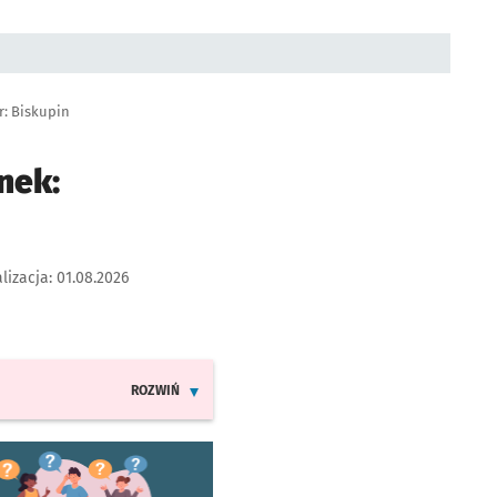
r: Biskupin
nek:
lizacja:
01.08.2026
ROZWIŃ
INFORMACJE O ZMIANACH W ROZKŁADACH JAZDY LINII 2
worzy się w nowej karcie