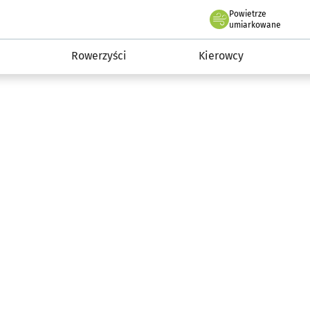
Powietrze
we Wrocławiu
munikacja
umiarkowane
Rowerzyści
Kierowcy