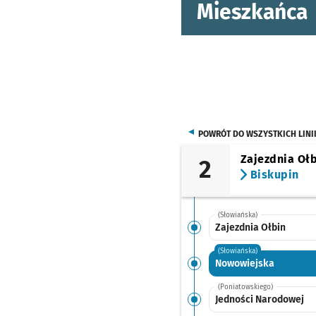
Mieszkańca
POWRÓT DO WSZYSTKICH LINI
Zajezdnia Oł
2
Biskupin
(Słowiańska)
Zajezdnia Ołbin
(Słowiańska)
Nowowiejska
(Poniatowskiego)
Jedności Narodowej