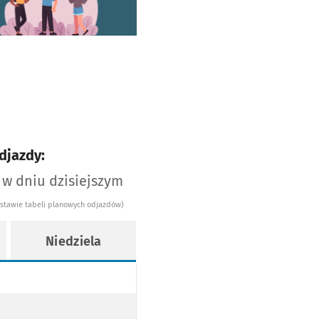
djazdy:
 w dniu dzisiejszym
dstawie tabeli planowych odjazdów)
Niedziela
WY
WY