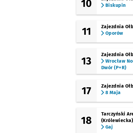
10
Biskupin
Zajezdnia Oł
11
Oporów
Zajezdnia Oł
13
Wrocław N
Dwór (P+R)
Zajezdnia Oł
17
8 Maja
Tarczyński Ar
18
(Królewiecka
Gaj