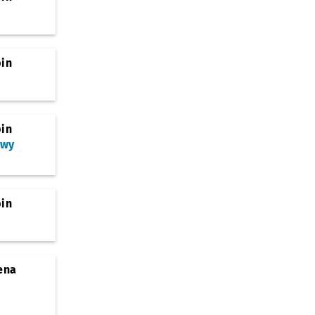
bin
bin
owy
bin
ena
)