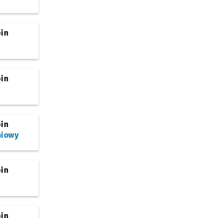
bin
bin
bin
niowy
bin
bin