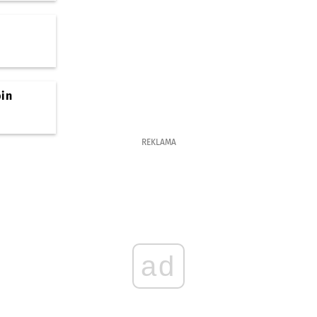
bin
REKLAMA
ad