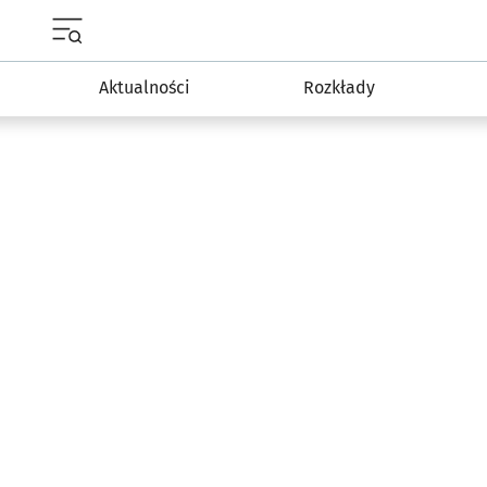
Menu główne portalu wroclaw.pl
Aktualności
Rozkłady