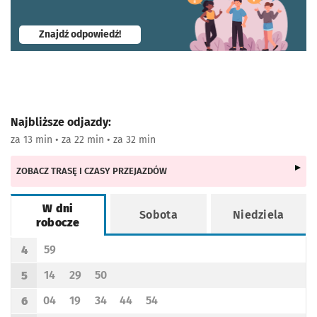
- otworzy się w nowej karcie
Znajdź odpowiedź!
Najbliższe odjazdy:
za 13 min • za 22 min • za 32 min
ZOBACZ TRASĘ I CZASY PRZEJAZDÓW
W dni
Sobota
Niedziela
robocze
Rozkład jazdy -
W dni robocze
59
4
Odjazd
minut po godzinie 4
Godzina odjazdu
14
29
50
5
Odjazd
minut po godzinie 5
Odjazd
minut po godzinie 5
Odjazd
minut po godzinie 5
Godzina odjazdu
04
19
34
44
54
6
Odjazd
minut po godzinie 6
Odjazd
minut po godzinie 6
Odjazd
minut po godzinie 6
Odjazd
minut po godzinie 6
Odjazd
minut po godzinie 6
Godzina odjazdu