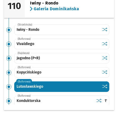
110
Iwiny - Rondo
Galeria Dominikańska
(Strzelińska)
Sprawdź p
Iwiny - R
Iwiny - Rondo
(Buforowa)
Sprawdź p
Vivaldieg
Vivaldiego
(Kajdasza)
Sprawdź p
Jagodno 
Jagodno (P+R)
(Buforowa)
Sprawdź p
Kopycińs
Kopycińskiego
(Buforowa)
Sprawdź p
Lutosław
Lutosławskiego
(Buforowa)
Sprawdź prop
Konduktors
Czas pr
Konduktorska
1'
(Buforowa)
Sprawdź prop
Buforowa (R
Czas pr
Buforowa (Rondo)
2'