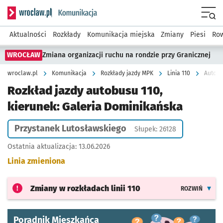
Serwis informacyjny wroclaw.pl podserwis: Komunikacja
Menu
Aktualności
Rozkłady
Komunikacja miejska
Zmiany
Piesi
Row
WROCŁAW
Zmiana organizacji ruchu na rondzie przy Granicznej
wroclaw.pl
Komunikacja
Rozkłady jazdy MPK
Linia 110
Autobu
Rozkład jazdy autobusu 110,
kierunek: Galeria Dominikańska
Przystanek Lutosławskiego
Słupek: 26128
Ostatnia aktualizacja:
13.06.2026
Linia zmieniona
Zmiany w rozkładach
linii 110
ROZWIŃ
Poradnik Mieszkańca