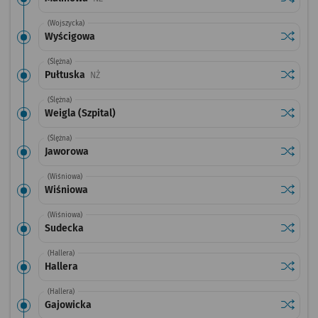
(Wojszycka)
Sprawdź
przysta
Wyścigowa
(Ślężna)
Sprawdź
przysta
Pułtuska
Przystanek na życzenie
NŻ
(Ślężna)
Sprawdź
przystan
Weigla (Szpital)
(Ślężna)
Sprawdź
przysta
Jaworowa
(Wiśniowa)
Sprawdź
przysta
Wiśniowa
(Wiśniowa)
Sprawdź
przysta
Sudecka
(Hallera)
Sprawdź
przysta
Hallera
(Hallera)
Sprawdź
przysta
Gajowicka