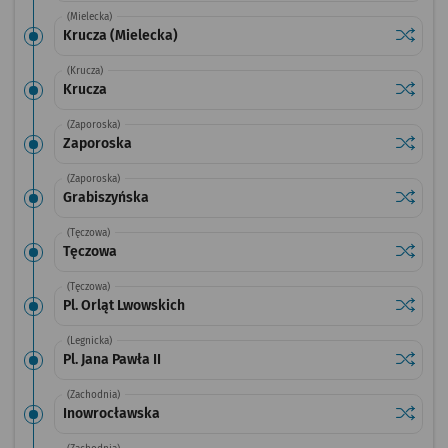
(Mielecka)
Sprawdź
przysta
Krucza (Mielecka)
(Krucza)
Sprawdź
przysta
Krucza
(Zaporoska)
Sprawdź
przysta
Zaporoska
(Zaporoska)
Sprawdź
przysta
Grabiszyńska
(Tęczowa)
Sprawdź
przysta
Tęczowa
(Tęczowa)
Sprawdź
przystan
Pl. Orląt Lwowskich
(Legnicka)
Sprawdź
przystan
Pl. Jana Pawła II
(Zachodnia)
Sprawdź
przysta
Inowrocławska