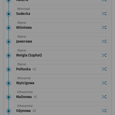
(Wiśniowa)
Sprawdź
przysta
Sudecka
(Ślężna)
Sprawdź
przysta
Wiśniowa
(Ślężna)
Sprawdź
przysta
Jaworowa
(Ślężna)
Sprawdź
przystan
Weigla (Szpital)
(Ślężna)
Sprawdź
przysta
Pułtuska
Przystanek na życzenie
NŻ
(Wojszycka)
Sprawdź
przysta
Wyścigowa
(Ołtaszyńska)
Sprawdź
przysta
Malinowa
Przystanek na życzenie
NŻ
(Ołtaszyńska)
Sprawdź
przysta
Ożynowa
Przystanek na życzenie
NŻ