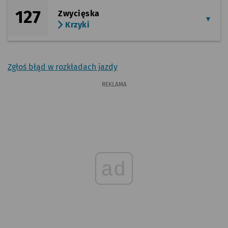
127
Zwycięska
Krzyki
Zgłoś błąd w rozkładach jazdy
REKLAMA
ad