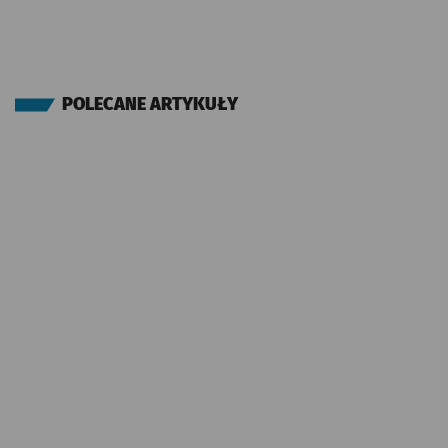
POLECANE ARTYKUŁY