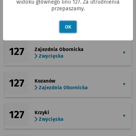
widoku głównego linii 127. Za utrudnienia
przepaszamy.
127
Zajezdnia Obornicka
Kozia
OK
127
Zajezdnia Obornicka
Zwycięska
127
Kozanów
Zajezdnia Obornicka
127
Krzyki
Zwycięska