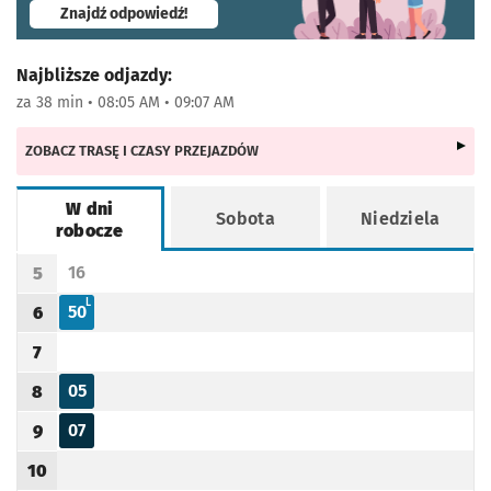
- otworzy się w nowej karcie
Znajdź odpowiedź!
Najbliższe odjazdy:
za 38 min • 08:05 AM • 09:07 AM
ZOBACZ TRASĘ I CZASY PRZEJAZDÓW
W dni
Sobota
Niedziela
robocze
Rozkład jazdy -
W dni robocze
16
5
Odjazd
minut po godzinie 5
Godzina odjazdu
L - KURS DO LEŚNICY Z POMINIĘCIEM UL. RUBCZAKA
L
50
6
Odjazd
minut po godzinie 6
Godzina odjazdu
7
Godzina odjazdu
05
8
Odjazd
minut po godzinie 8
Godzina odjazdu
07
9
Odjazd
minut po godzinie 9
Godzina odjazdu
10
Godzina odjazdu