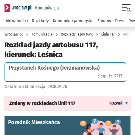
Serwis informacyjny wroclaw.pl podserwis: Komunikacja
Menu
Aktualności
Rozkłady
Komunikacja miejska
Zmiany
Piesi
Row
wroclaw.pl
Komunikacja
Rozkłady jazdy MPK
Linia 117
Autobus
Rozkład jazdy autobusu 117,
kierunek: Leśnica
Przystanek Kośnego (Jerzmanowska)
Słupek: 17717
Ostatnia aktualizacja:
29.06.2026
Zmiany w rozkładach
linii 117
ROZWIŃ
Poradnik Mieszkańca