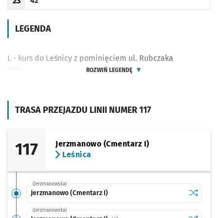
42
23
Odjazd
minut po godzinie 23
Godzina odjazdu
LEGENDA
L - kurs do Leśnicy z pominięciem ul. Rubczaka
ROZWIŃ LEGENDĘ
TRASA PRZEJAZDU LINII NUMER 117
117
Jerzmanowo (Cmentarz I)
Leśnica
(Jerzmanowska)
Sprawdź p
Jerzmano
Jerzmanowo (Cmentarz I)
(Jerzmanowska)