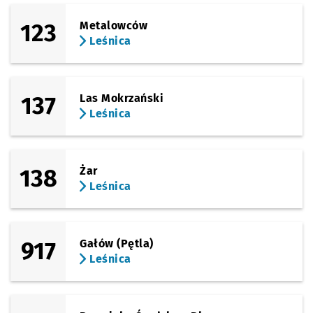
(Rubczaka)
Sprawdź p
Rubczaka
Rubczaka (Stacja Kolejowa)
123
Metalowców
Leśnica
(Płońskiego)
Sprawdź prop
Leśnica
Czas pr
Leśnica
1'
137
Las Mokrzański
Leśnica
138
Żar
Leśnica
917
Gałów (Pętla)
Leśnica