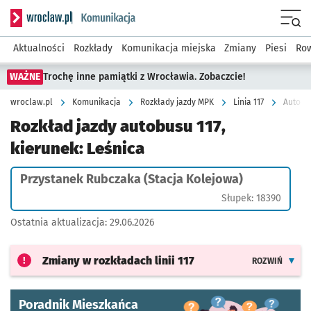
Serwis informacyjny wroclaw.pl podserwis: Komunikacja
Menu
Aktualności
Rozkłady
Komunikacja miejska
Zmiany
Piesi
Row
WAŻNE
Trochę inne pamiątki z Wrocławia. Zobaczcie!
wroclaw.pl
Komunikacja
Rozkłady jazdy MPK
Linia 117
Autobus
Rozkład jazdy autobusu 117,
kierunek: Leśnica
Przystanek Rubczaka (Stacja Kolejowa)
Słupek: 18390
Ostatnia aktualizacja:
29.06.2026
Zmiany w rozkładach
linii 117
ROZWIŃ
Poradnik Mieszkańca