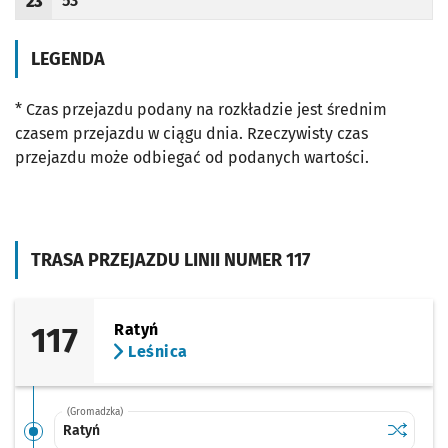
53
23
Odjazd
minut po godzinie 23
Godzina odjazdu
LEGENDA
* Czas przejazdu podany na rozkładzie jest średnim
czasem przejazdu w ciągu dnia. Rzeczywisty czas
przejazdu może odbiegać od podanych wartości.
TRASA PRZEJAZDU LINII NUMER 117
117
Ratyń
Leśnica
(Gromadzka)
Sprawdź p
Ratyń
Ratyń