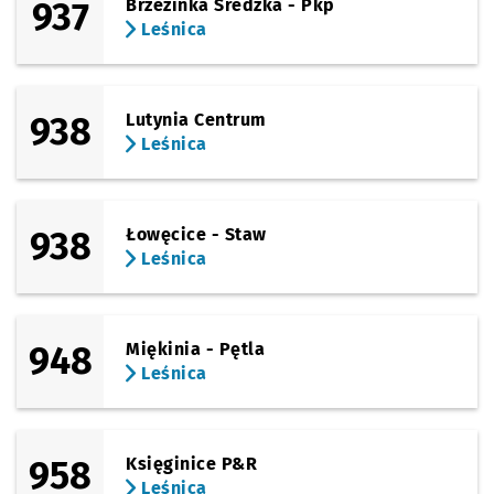
937
Brzezinka Średzka - Pkp
Leśnica
938
Lutynia Centrum
Leśnica
938
Łowęcice - Staw
Leśnica
948
Miękinia - Pętla
Leśnica
958
Księginice P&R
Leśnica