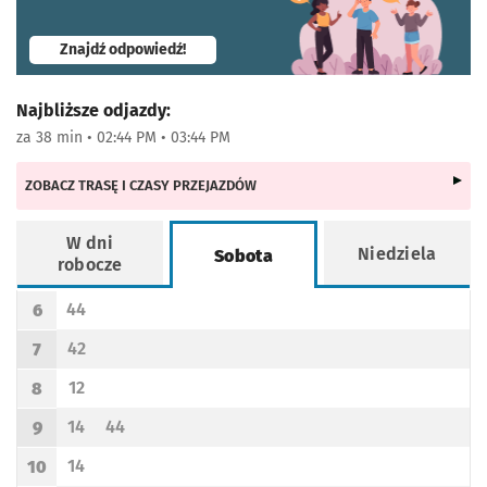
- otworzy się w nowej karcie
Znajdź odpowiedź!
Najbliższe odjazdy:
za 38 min • 02:44 PM • 03:44 PM
ZOBACZ TRASĘ I CZASY PRZEJAZDÓW
W dni
Niedziela
Sobota
robocze
Rozkład jazdy -
Sobota
44
6
Odjazd
minut po godzinie 6
Godzina odjazdu
42
7
Odjazd
minut po godzinie 7
Godzina odjazdu
12
8
Odjazd
minut po godzinie 8
Godzina odjazdu
14
44
9
Odjazd
minut po godzinie 9
Odjazd
minut po godzinie 9
Godzina odjazdu
14
10
Odjazd
minut po godzinie 10
Godzina odjazdu