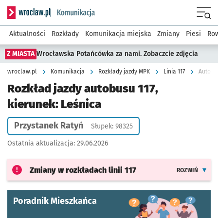
Serwis informacyjny wroclaw.pl podserwis: Komunikacja
Menu
Aktualności
Rozkłady
Komunikacja miejska
Zmiany
Piesi
Row
Z MIASTA
Wrocławska Potańcówka za nami. Zobaczcie zdjęcia
wroclaw.pl
Komunikacja
Rozkłady jazdy MPK
Linia 117
Autobus
Rozkład jazdy autobusu 117,
kierunek: Leśnica
Przystanek Ratyń
Słupek: 98325
Ostatnia aktualizacja:
29.06.2026
Zmiany w rozkładach
linii 117
ROZWIŃ
Poradnik Mieszkańca