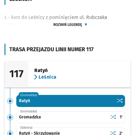
L - kurs do Leśnicy z pominięciem ul. Rubczaka
ROZWIŃ LEGENDĘ
TRASA PRZEJAZDU LINII NUMER 117
117
Ratyń
Leśnica
(Gromadzka)
Sprawdź p
Ratyń
Ratyń
(Gromadzka)
Sprawdź prop
Gromadzka
Czas pr
Gromadzka
1'
(Szkolna)
Sprawdź prop
Ratyń - Skrz
Czas pr
Ratyń - Skrzyżowanie
2'