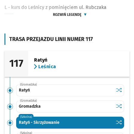
L - kurs do Leśnicy z pominięciem ul. Rubczaka
ROZWIŃ LEGENDĘ
TRASA PRZEJAZDU LINII NUMER 117
117
Ratyń
Leśnica
(Gromadzka)
Sprawdź p
Ratyń
Ratyń
(Gromadzka)
Sprawdź p
Gromadz
Gromadzka
(Szkolna)
Sprawdź p
Ratyń - 
Ratyń - Skrzyżowanie
(Szkolna)