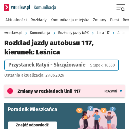
Serwis informacyjny wroclaw.pl podserwis: Komunikacja
Menu
Aktualności
Rozkłady
Komunikacja miejska
Zmiany
Piesi
Row
wroclaw.pl
Komunikacja
Rozkłady jazdy MPK
Linia 117
Autobus
Rozkład jazdy autobusu 117,
kierunek: Leśnica
Przystanek Ratyń - Skrzyżowanie
Słupek: 18330
Ostatnia aktualizacja:
29.06.2026
Zmiany w rozkładach
linii 117
ROZWIŃ
Poradnik Mieszkańca
- otworzy się w nowej karcie
Znajdź odpowiedź!