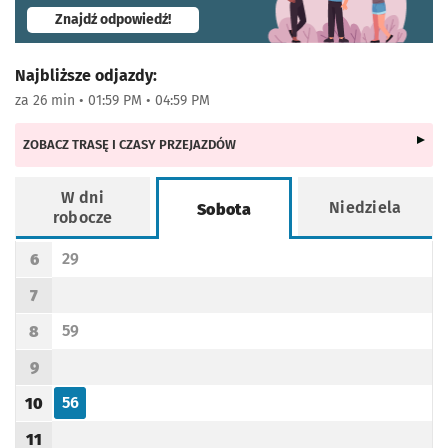
- otworzy się w nowej karcie
Znajdź odpowiedź!
Najbliższe odjazdy:
za 26 min • 01:59 PM • 04:59 PM
ZOBACZ TRASĘ I CZASY PRZEJAZDÓW
W dni
Niedziela
Sobota
robocze
Rozkład jazdy -
Sobota
29
6
Odjazd
minut po godzinie 6
Godzina odjazdu
7
Godzina odjazdu
59
8
Odjazd
minut po godzinie 8
Godzina odjazdu
9
Godzina odjazdu
56
10
Odjazd
minut po godzinie 10
Godzina odjazdu
11