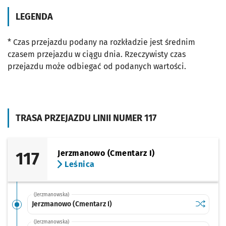
LEGENDA
* Czas przejazdu podany na rozkładzie jest średnim
czasem przejazdu w ciągu dnia. Rzeczywisty czas
przejazdu może odbiegać od podanych wartości.
TRASA PRZEJAZDU LINII NUMER 117
117
Jerzmanowo (Cmentarz I)
Leśnica
(Jerzmanowska)
Sprawdź p
Jerzmano
Jerzmanowo (Cmentarz I)
(Jerzmanowska)