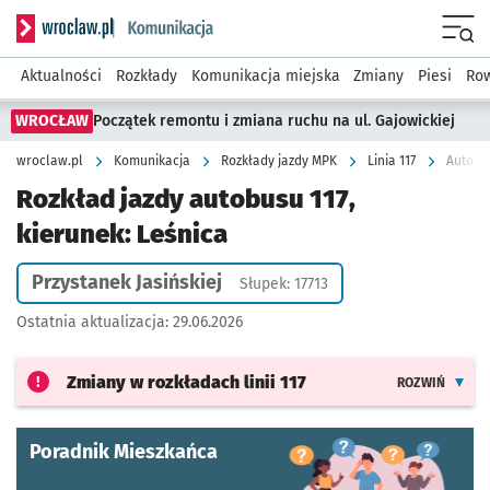
Serwis informacyjny wroclaw.pl podserwis: Komunikacja
Menu
Aktualności
Rozkłady
Komunikacja miejska
Zmiany
Piesi
Row
WROCŁAW
Początek remontu i zmiana ruchu na ul. Gajowickiej
wroclaw.pl
Komunikacja
Rozkłady jazdy MPK
Linia 117
Autobus
Rozkład jazdy autobusu 117,
kierunek: Leśnica
Przystanek Jasińskiej
Słupek: 17713
Ostatnia aktualizacja:
29.06.2026
Zmiany w rozkładach
linii 117
ROZWIŃ
Poradnik Mieszkańca