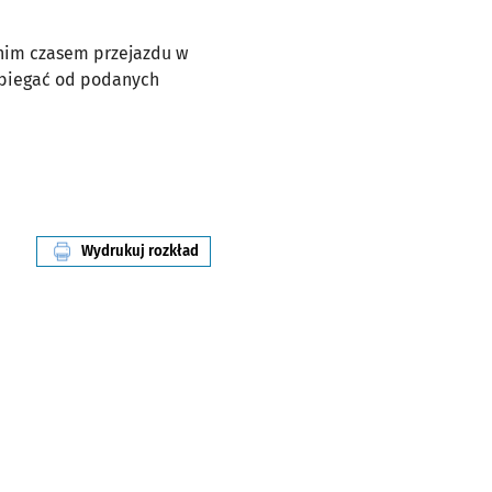
dnim czasem przejazdu w
dbiegać od podanych
Wydrukuj rozkład
linii nr 117