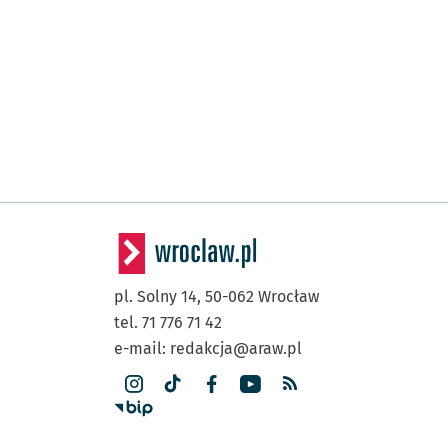
pl. Solny 14,
50-062
Wrocław
tel. 71 776 71 42
e-mail:
redakcja@araw.pl