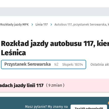
Rozkłady jazdy MPK
Linia 117
Autobus 117, przystanek Serowarska, k
Rozkład jazdy autobusu 117, kie
Leśnica
Przystanek Serowarska
Przystanek na życzenie
NŻ
Słupek: 18314
Ostatnia ak
ładach
jazdy
linii 117
( 9 zmian )
Masz pytanie? My znamy na
- ot
Znajdź odpowiedź!