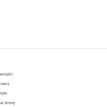
erzyści
rowcy
takt
a strony