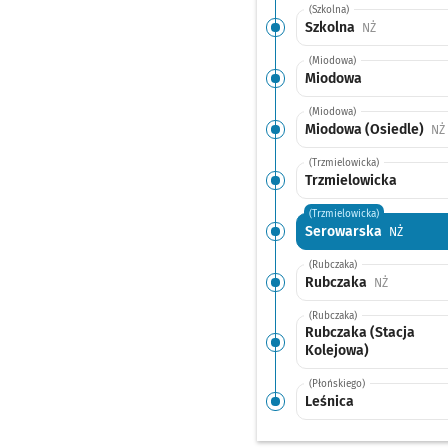
(Szkolna)
Szkolna
Przystanek n
NŻ
(Miodowa)
Miodowa
(Miodowa)
Miodowa (Osiedle)
NŻ
(Trzmielowicka)
Trzmielowicka
(Trzmielowicka)
Serowarska
Przystan
NŻ
(Rubczaka)
Rubczaka
Przystanek
NŻ
(Rubczaka)
Rubczaka (Stacja
Kolejowa)
(Płońskiego)
Leśnica