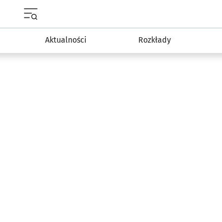
Menu główne portalu wroclaw.pl
Aktualności
Rozkłady