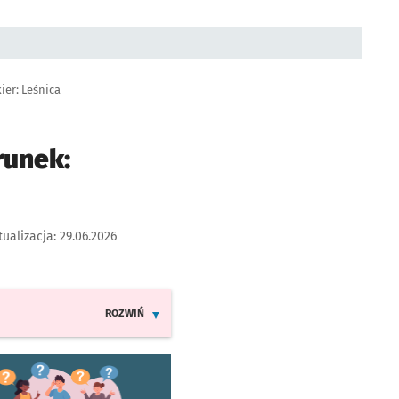
ier: Leśnica
runek:
tualizacja:
29.06.2026
ROZWIŃ
INFORMACJE O ZMIANACH W ROZKŁADACH JAZDY LINII
worzy się w nowej karcie