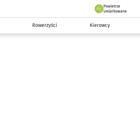
Powietrze
we Wrocławiu
munikacja
umiarkowane
Rowerzyści
Kierowcy