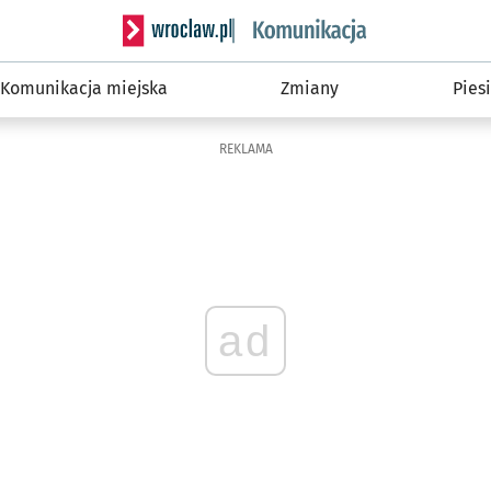
Serwis informacyjny wroclaw.pl podserwis: Ko
Komunikacja miejska
Zmiany
Piesi
REKLAMA
ad