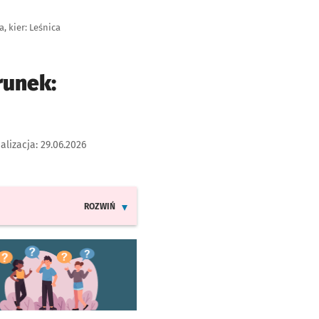
, kier: Leśnica
runek:
alizacja:
29.06.2026
ROZWIŃ
INFORMACJE O ZMIANACH W ROZKŁADACH JAZDY LINII
worzy się w nowej karcie