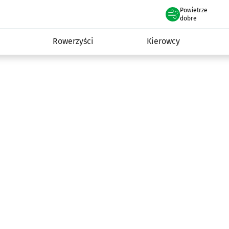
Powietrze
we Wrocławiu
munikacja
dobre
Rowerzyści
Kierowcy