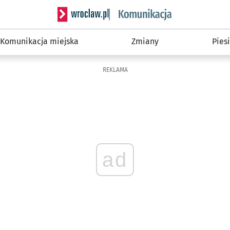
Serwis informacyjny wroclaw.pl podserwis: Ko
Komunikacja miejska
Zmiany
Piesi
REKLAMA
ad