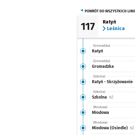
POWRÓT DO WSZYSTKICH LINI
Ratyń
117
Leśnica
(Gromadzka)
Ratyń
(Gromadzka)
Gromadzka
(Szkolna)
Ratyń - Skrzyżowanie
(Szkolna)
Szkolna
Przystanek n
NŻ
(Miodowa)
Miodowa
(Miodowa)
Miodowa (Osiedle)
NŻ