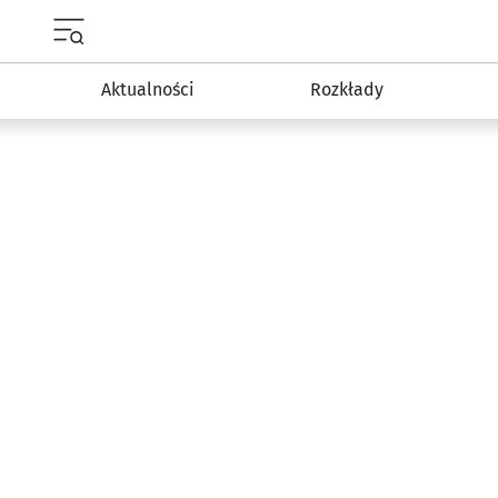
Menu główne portalu wroclaw.pl
Aktualności
Rozkłady