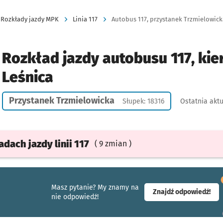
Rozkłady jazdy MPK
Linia 117
Autobus 117, przystanek Trzmielowicka
Rozkład jazdy autobusu 117, kie
Leśnica
Przystanek Trzmielowicka
Słupek: 18316
Ostatnia aktu
ładach
jazdy
linii 117
( 9 zmian )
Masz pytanie? My znamy na
- ot
Znajdź odpowiedź!
nie odpowiedź!