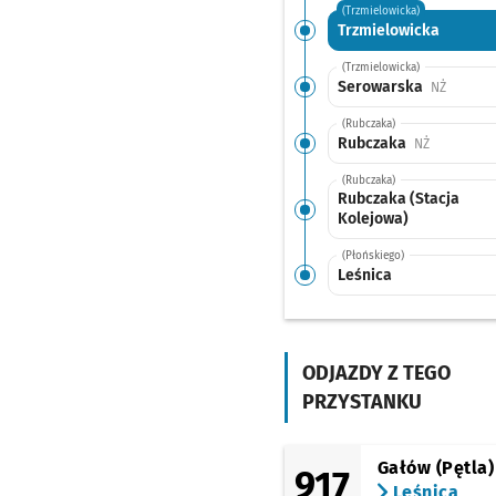
(Trzmielowicka)
Trzmielowicka
(Trzmielowicka)
Serowarska
Przystan
NŻ
(Rubczaka)
Rubczaka
Przystanek
NŻ
(Rubczaka)
Rubczaka (Stacja
Kolejowa)
(Płońskiego)
Leśnica
ODJAZDY Z TEGO
PRZYSTANKU
Gałów (Pętla)
917
Leśnica