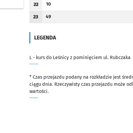
10
22
Odjazd
minut po godzinie 22
Godzina odjazdu
49
23
Odjazd
minut po godzinie 23
Godzina odjazdu
LEGENDA
L - kurs do Leśnicy z pominięciem ul. Rubczaka
* Czas przejazdu podany na rozkładzie jest śre
ciągu dnia. Rzeczywisty czas przejazdu może o
wartości.