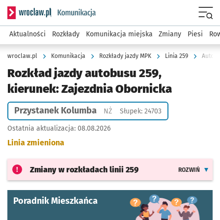
Serwis informacyjny wroclaw.pl podserwis: Komunikacja
Menu
Aktualności
Rozkłady
Komunikacja miejska
Zmiany
Piesi
Row
wroclaw.pl
Komunikacja
Rozkłady jazdy MPK
Linia 259
Autobu
Rozkład jazdy autobusu 259,
kierunek: Zajezdnia Obornicka
Przystanek Kolumba
Przystanek na życzenie
NŻ
Słupek: 24703
Ostatnia aktualizacja:
08.08.2026
Linia zmieniona
Zmiany w rozkładach
linii 259
ROZWIŃ
Poradnik Mieszkańca