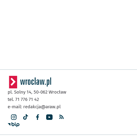
pl. Solny 14,
50-062
Wrocław
tel. 71 776 71 42
e-mail:
redakcja@araw.pl