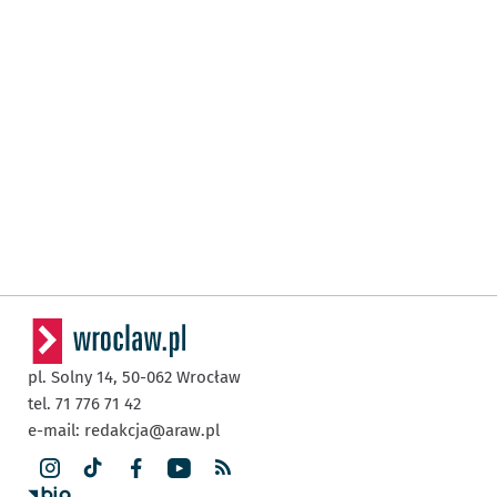
pl. Solny 14,
50-062
Wrocław
tel. 71 776 71 42
e-mail:
redakcja@araw.pl