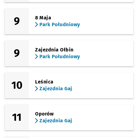
Sprawdź prop
Sanocka
Czas pr
Sanocka
2'
(Ślężna)
9
8 Maja
Sprawdź prop
Uniwersytet
Czas pr
Uniwersytet Ekonomiczny
3'
Park Południowy
(Kamienna)
Sprawdź prop
Zajezdnia Ga
Czas pr
Zajezdnia Gaj
4'
9
Zajezdnia Ołbin
Park Południowy
10
Leśnica
Zajezdnia Gaj
11
Oporów
Zajezdnia Gaj