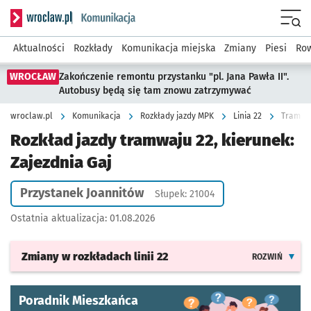
Serwis informacyjny wroclaw.pl podserwis: Komunikacja
Menu
Aktualności
Rozkłady
Komunikacja miejska
Zmiany
Piesi
Row
WROCŁAW
Zakończenie remontu przystanku "pl. Jana Pawła II".
Autobusy będą się tam znowu zatrzymywać
wroclaw.pl
Komunikacja
Rozkłady jazdy MPK
Linia 22
Tramwaj
Rozkład jazdy tramwaju 22, kierunek:
Zajezdnia Gaj
Przystanek Joannitów
Słupek: 21004
Ostatnia aktualizacja:
01.08.2026
Zmiany w rozkładach
linii 22
ROZWIŃ
Poradnik Mieszkańca