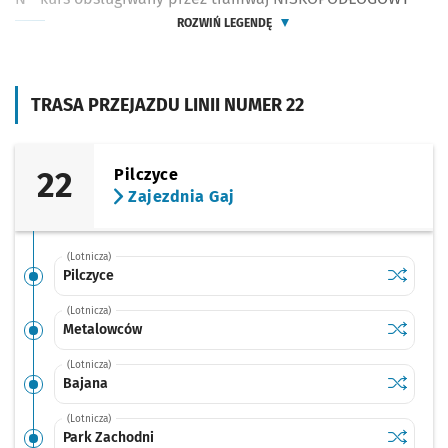
ROZWIŃ LEGENDĘ
TRASA PRZEJAZDU LINII NUMER 22
22
Pilczyce
Zajezdnia Gaj
(Lotnicza)
Sprawdź p
Pilczyce
Pilczyce
(Lotnicza)
Sprawdź p
Metalow
Metalowców
(Lotnicza)
Sprawdź p
Bajana
Bajana
(Lotnicza)
Sprawdź p
Park Zac
Park Zachodni