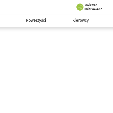
Powietrze
we Wrocławiu
munikacja
umiarkowane
Rowerzyści
Kierowcy