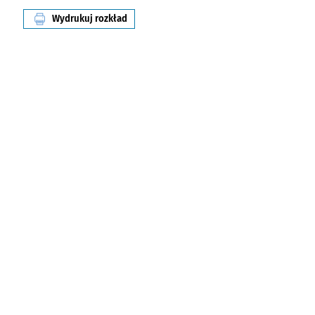
Wydrukuj rozkład
linii nr 248