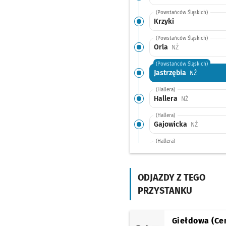
(Powstańców Śląskich)
Krzyki
(Powstańców Śląskich)
Orla
Przystanek na ży
NŻ
(Powstańców Śląskich)
Jastrzębia
Przystanek
NŻ
(Hallera)
Hallera
Przystanek na
NŻ
(Hallera)
Gajowicka
Przystanek
NŻ
(Hallera)
Mielecka
Przystanek 
NŻ
(Hallera)
Ojca Beyzyma
Przyst
ODJAZDY Z TEGO
NŻ
PRZYSTANKU
(Hallera)
Aleja Pracy
Przystane
NŻ
(Klecińska)
Giełdowa (Ce