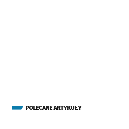
Milenijna (Hala
Orbita)
Przystanek na
NŻ
(most Milenijny)
Most Milenijny
Przys
NŻ
(Obornicka)
Obornicka
(Obwodnica)
Przysta
NŻ
(Obornicka)
Irysowa
Przystanek n
NŻ
(Obornicka)
Zajezdnia Obornicka
POLECANE ARTYKUŁY