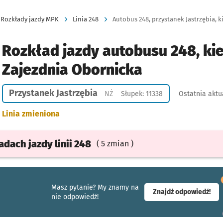
Rozkłady jazdy MPK
Linia 248
Autobus 248, przystanek Jastrzębia, k
Rozkład jazdy autobusu 248, ki
Zajezdnia Obornicka
Przystanek Jastrzębia
Przystanek na życzenie
NŻ
Słupek: 11338
Ostatnia aktu
Linia zmieniona
ładach
jazdy
linii 248
( 5 zmian )
Masz pytanie? My znamy na
- ot
Znajdź odpowiedź!
nie odpowiedź!