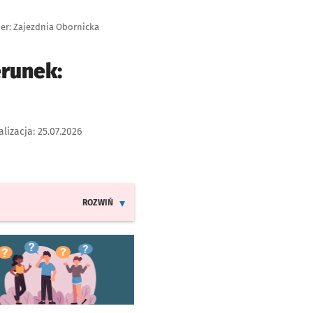
ier: Zajezdnia Obornicka
erunek:
alizacja:
25.07.2026
ROZWIŃ
INFORMACJE O ZMIANACH W ROZKŁADACH JAZDY LIN
worzy się w nowej karcie