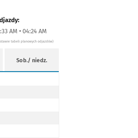
djazdy:
3:33 AM • 04:24 AM
dstawie tabeli planowych odjazdów)
Sob./ niedz.
POŚWIĘTNE PO TRASIE)
ALLERA, UL. KLECIŃSKĄ, NA OSTATNIM GROSZU, WEJHEROWSKĄ, MOST MILENIJNY (DO PRZYST. HALLER