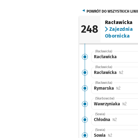
POWRÓT DO WSZYSTKICH LINI
Racławicka
248
Zajezdnia
Obornicka
(Racławicka)
Racławicka
(Racławicka)
Racławicka
Przystan
NŻ
(Racławicka)
Rymarska
Przystanek
NŻ
(Skarbowców)
Wawrzyniaka
Przyst
NŻ
(Sowia)
Chłodna
Przystanek n
NŻ
(Sowia)
Sowia
Przystanek na 
NŻ