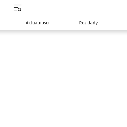
Menu główne portalu wroclaw.pl
Aktualności
Rozkłady