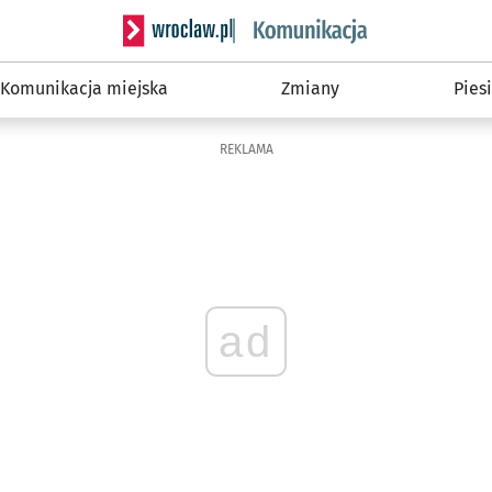
Serwis informacyjny wroclaw.pl podserwis: Ko
Komunikacja miejska
Zmiany
Piesi
REKLAMA
ad