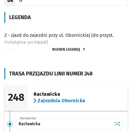
17
04
Odjazd
minut po godzinie 04
Godzina odjazdu
LEGENDA
Z - zjazd do zajezdni przy ul. Obornickiej (do przyst.
Poświętne po trasie)
ROZWIŃ LEGENDĘ
TRASA PRZEJAZDU LINII NUMER 248
248
Racławicka
Zajezdnia Obornicka
(Racławicka)
Sprawdź p
Racławic
Racławicka