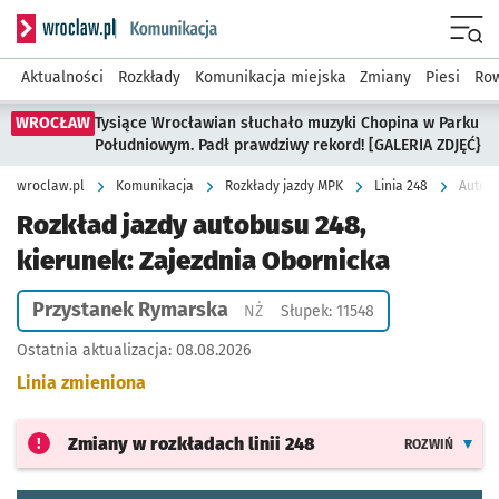
Serwis informacyjny wroclaw.pl podserwis: Komunikacja
Menu
Aktualności
Rozkłady
Komunikacja miejska
Zmiany
Piesi
Row
WROCŁAW
Tysiące Wrocławian słuchało muzyki Chopina w Parku
Południowym. Padł prawdziwy rekord! [GALERIA ZDJĘĆ}
wroclaw.pl
Komunikacja
Rozkłady jazdy MPK
Linia 248
Autobu
Rozkład jazdy autobusu 248,
kierunek: Zajezdnia Obornicka
Przystanek Rymarska
Przystanek na życzenie
NŻ
Słupek: 11548
Ostatnia aktualizacja:
08.08.2026
Linia zmieniona
Zmiany w rozkładach
linii 248
ROZWIŃ