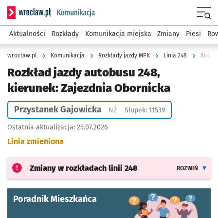
Serwis informacyjny wroclaw.pl podserwis: Komunikacja
Menu
Aktualności
Rozkłady
Komunikacja miejska
Zmiany
Piesi
Row
wroclaw.pl
Komunikacja
Rozkłady jazdy MPK
Linia 248
Autobu
Rozkład jazdy autobusu 248,
kierunek: Zajezdnia Obornicka
Przystanek Gajowicka
Przystanek na życzenie
NŻ
Słupek: 11539
Ostatnia aktualizacja:
25.07.2026
Linia zmieniona
Zmiany w rozkładach
linii 248
ROZWIŃ
Poradnik Mieszkańca