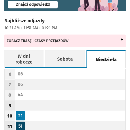
- otworzy się w nowej karcie
Znajdź odpowiedź!
Najbliższe odjazdy:
10:21 AM • 11:51 AM • 01:21 PM
ZOBACZ TRASĘ I CZASY PRZEJAZDÓW
W dni
Sobota
Niedziela
robocze
Rozkład jazdy -
Niedziela
06
6
Odjazd
minut po godzinie 6
Godzina odjazdu
06
7
Odjazd
minut po godzinie 7
Godzina odjazdu
44
8
Odjazd
minut po godzinie 8
Godzina odjazdu
9
Godzina odjazdu
21
10
Odjazd
minut po godzinie 10
Godzina odjazdu
51
11
Odjazd
minut po godzinie 11
Godzina odjazdu