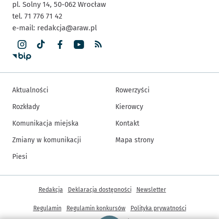
pl. Solny 14,
50-062
Wrocław
tel. 71 776 71 42
e-mail:
redakcja@araw.pl
Aktualności
Rowerzyści
Rozkłady
Kierowcy
Komunikacja miejska
Kontakt
Zmiany w komunikacji
Mapa strony
Piesi
Inne informacje
Redakcja
Deklaracja dostępności
Newsletter
Regulamin
Regulamin konkursów
Polityka prywatności