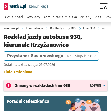
Serwis informacyjny wroclaw.pl podserwis: Komunikacja
Menu
Aktualności
Rozkłady
Komunikacja miejska
Zmiany
Piesi
Row
wroclaw.pl
Komunikacja
Rozkłady jazdy MPK
Linia 930
Autobu
Rozkład jazdy autobusu 930,
kierunek: Krzyżanowice
Przystanek Gąsiorowskiego
Przystanek na życzenie
NŻ
Słupek: 23167
Ostatnia aktualizacja:
25.07.2026
Linia zmieniona
Zmiany w rozkładach
linii 930
ROZWIŃ
Poradnik Mieszkańca