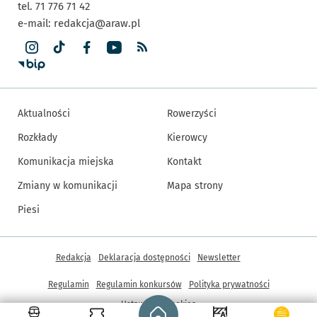
tel. 71 776 71 42
e-mail:
redakcja@araw.pl
Aktualności
Rowerzyści
Rozkłady
Kierowcy
Komunikacja miejska
Kontakt
Zmiany w komunikacji
Mapa strony
Piesi
Inne informacje
Redakcja
Deklaracja dostępności
Newsletter
Regulamin
Regulamin konkursów
Polityka prywatności
Strona główna - wroclaw.pl
Ustawienia cookies