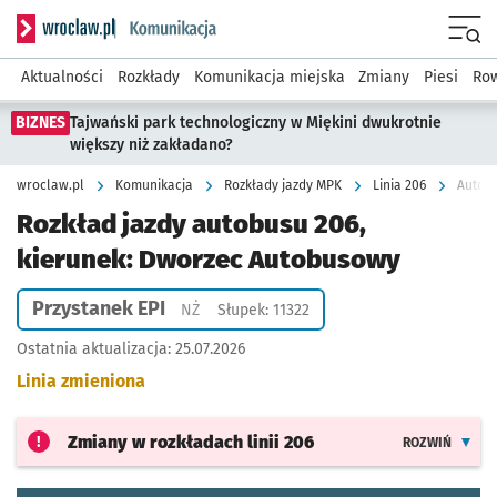
Serwis informacyjny wroclaw.pl podserwis: Komunikacja
Menu
Aktualności
Rozkłady
Komunikacja miejska
Zmiany
Piesi
Row
BIZNES
Tajwański park technologiczny w Miękini dwukrotnie
większy niż zakładano?
wroclaw.pl
Komunikacja
Rozkłady jazdy MPK
Linia 206
Autobu
Rozkład jazdy autobusu 206,
kierunek: Dworzec Autobusowy
Przystanek EPI
Przystanek na życzenie
NŻ
Słupek: 11322
Ostatnia aktualizacja:
25.07.2026
Linia zmieniona
Zmiany w rozkładach
linii 206
ROZWIŃ