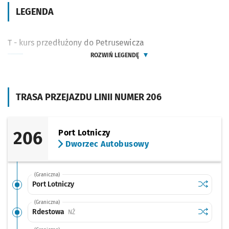
LEGENDA
T - kurs przedłużony do Petrusewicza
ROZWIŃ LEGENDĘ
TRASA PRZEJAZDU LINII NUMER 206
206
Port Lotniczy
Dworzec Autobusowy
(Graniczna)
Sprawdź p
Port Lotn
Port Lotniczy
(Graniczna)
Sprawdź p
Rdestow
Rdestowa
Przystanek na życzenie
NŻ