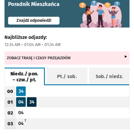
Poradnik Mieszkańca
- otworzy się w nowej karcie
Znajdź odpowiedź!
Najbliższe odjazdy:
12:34 AM • 01:04 AM • 01:34 AM
ZOBACZ TRASĘ I CZASY PRZEJAZDÓW
Niedz./ pon.
Pt./ sob.
Sob./ niedz.
– czw./ pt.
Rozkład jazdy -
Niedz./ pon. – czw./ pt.
34
00
Odjazd
minut po godzinie 00
Godzina odjazdu
04
34
01
Odjazd
minut po godzinie 01
Odjazd
minut po godzinie 01
Godzina odjazdu
04
02
Odjazd
minut po godzinie 02
Godzina odjazdu
T - KURS PRZEDŁUŻONY DO PETRUSEWICZA
T
04
03
Odjazd
minut po godzinie 03
Godzina odjazdu