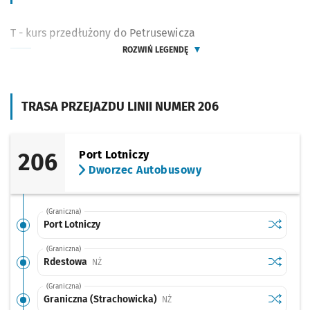
T - kurs przedłużony do Petrusewicza
ROZWIŃ LEGENDĘ
TRASA PRZEJAZDU LINII NUMER 206
206
Port Lotniczy
Dworzec Autobusowy
(Graniczna)
Sprawdź p
Port Lotn
Port Lotniczy
(Graniczna)
Sprawdź p
Rdestow
Rdestowa
Przystanek na życzenie
NŻ
(Graniczna)
Sprawdź p
Graniczn
Graniczna (Strachowicka)
Przystanek na życzenie
NŻ