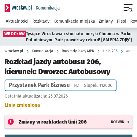
Serwis informacyjny wroclaw.pl podserwis: Komunikacja
Menu
Aktualności
Rozkłady
Komunikacja miejska
Zmiany
Piesi
Row
WROCŁAW
Tysiące Wrocławian słuchało muzyki Chopina w Parku
Południowym. Padł prawdziwy rekord! [GALERIA ZDJĘĆ}
wroclaw.pl
Komunikacja
Rozkłady jazdy MPK
Linia 206
Autobu
Rozkład jazdy autobusu 206,
kierunek: Dworzec Autobusowy
Przystanek Park Biznesu
Przystanek na życzenie
NŻ
Słupek: 112006
Ostatnia aktualizacja:
25.07.2026
Linia zmieniona
Zmiany w rozkładach
linii 206
ROZWIŃ