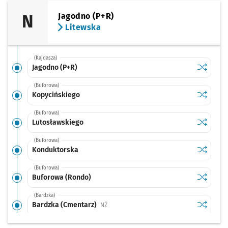
N
Jagodno (P+R)
Litewska
(Kajdasza)
Sprawdź p
Jagodno 
Jagodno (P+R)
(Buforowa)
Sprawdź p
Kopycińs
Kopycińskiego
(Buforowa)
Sprawdź p
Lutosław
Lutosławskiego
(Buforowa)
Sprawdź p
Kondukto
Konduktorska
(Buforowa)
Sprawdź p
Buforowa
Buforowa (Rondo)
(Bardzka)
Sprawdź p
Bardzka 
Bardzka (Cmentarz)
Przystanek na życzenie
NŻ
(Bardzka)