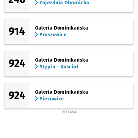
Zajezdnia Obornicka
Sprawdź propo
Inflancka
Czas prze
Inflancka
28'
(Litewska)
Sprawdź propo
Litewska
Czas prze
Litewska
29'
914
Galeria Dominikańska
Pruszowice
924
Galeria Dominikańska
Stępin - Kościół
924
Galeria Dominikańska
Piecowice
REKLAMA