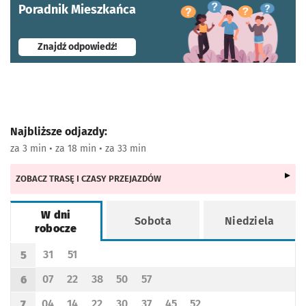
Poradnik Mieszkańca
- otworzy się w nowej karcie
Znajdź odpowiedź!
Najbliższe odjazdy:
za 3 min • za 18 min • za 33 min
ZOBACZ TRASĘ I CZASY PRZEJAZDÓW
W dni
Sobota
Niedziela
robocze
Rozkład jazdy -
W dni robocze
31
51
5
Odjazd
minut po godzinie 5
Odjazd
minut po godzinie 5
Godzina odjazdu
07
22
38
50
57
6
Odjazd
minut po godzinie 6
Odjazd
minut po godzinie 6
Odjazd
minut po godzinie 6
Odjazd
minut po godzinie 6
Odjazd
minut po godzinie 6
Godzina odjazdu
04
14
22
30
37
45
52
7