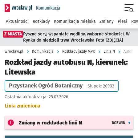
Serwis informacyjny wroclaw.pl podserwis: Komunikacja
Menu
Aktualności
Rozkłady
Komunikacja miejska
Zmiany
Piesi
Row
Z MIASTA
Pyszne sery, wspaniałe wędliny, wyborne słodkości. W
Rynku do niedzieli trwa Wrocławska Feta [ZDJĘCIA]
wroclaw.pl
Komunikacja
Rozkłady jazdy MPK
Linia N
Autobus 
Rozkład jazdy autobusu N, kierunek:
Litewska
Przystanek Ogród Botaniczny
Słupek: 20903
Ostatnia aktualizacja:
25.07.2026
Linia zmieniona
Zmiany w rozkładach
linii N
ROZWIŃ