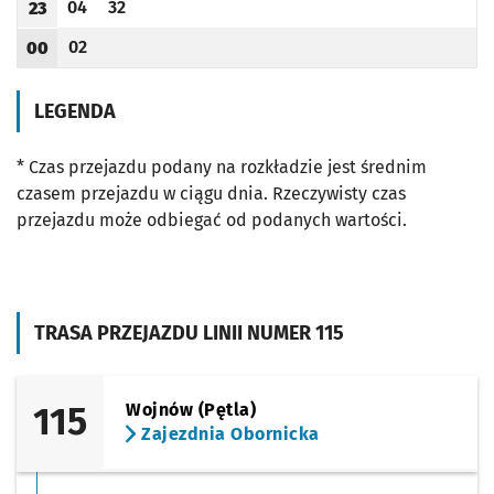
04
32
23
Odjazd
minut po godzinie 23
Odjazd
minut po godzinie 23
Godzina odjazdu
02
00
Odjazd
minut po godzinie 00
Godzina odjazdu
LEGENDA
* Czas przejazdu podany na rozkładzie jest średnim
czasem przejazdu w ciągu dnia. Rzeczywisty czas
przejazdu może odbiegać od podanych wartości.
TRASA PRZEJAZDU LINII NUMER 115
115
Wojnów (Pętla)
Zajezdnia Obornicka