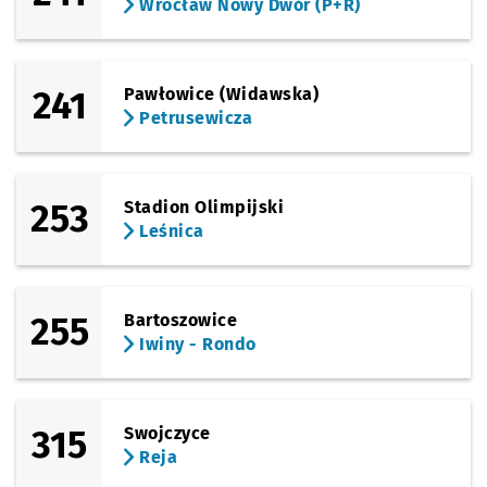
Wrocław Nowy Dwór (P+R)
Sprawdź p
Paprotna
Paprotna
Przystanek na życzenie
NŻ
Sprawdź p
Zajezdni
Zajezdnia Obornicka
241
Pawłowice (Widawska)
Petrusewicza
253
Stadion Olimpijski
Leśnica
255
Bartoszowice
Iwiny - Rondo
315
Swojczyce
Reja