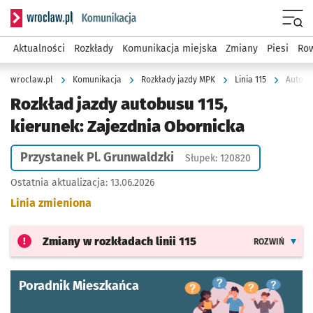
Serwis informacyjny wroclaw.pl podserwis: Komunikacja
Menu
Aktualności
Rozkłady
Komunikacja miejska
Zmiany
Piesi
Row
wroclaw.pl
Komunikacja
Rozkłady jazdy MPK
Linia 115
Autobus
Rozkład jazdy autobusu 115,
kierunek: Zajezdnia Obornicka
Przystanek Pl. Grunwaldzki
Słupek: 120820
Ostatnia aktualizacja:
13.06.2026
Linia zmieniona
Zmiany w rozkładach
linii 115
ROZWIŃ
Poradnik Mieszkańca