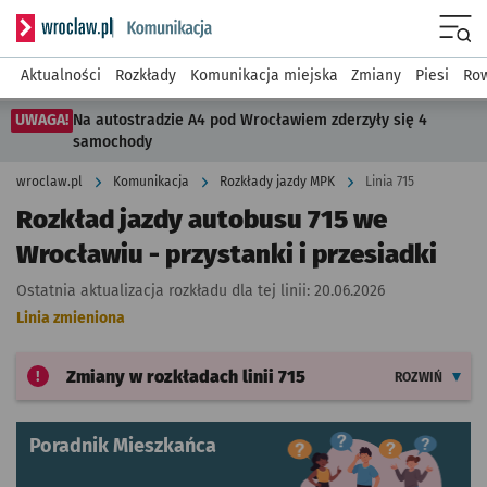
Serwis informacyjny wroclaw.pl podserwis: Komunikacja
Menu
Aktualności
Rozkłady
Komunikacja miejska
Zmiany
Piesi
Row
UWAGA!
Na autostradzie A4 pod Wrocławiem zderzyły się 4
samochody
wroclaw.pl
Komunikacja
Rozkłady jazdy MPK
Linia 715
Rozkład jazdy autobusu 715 we
Wrocławiu - przystanki i przesiadki
Ostatnia aktualizacja rozkładu dla tej linii:
20.06.2026
Linia zmieniona
Zmiany w rozkładach
linii 715
ROZWIŃ
Poradnik Mieszkańca