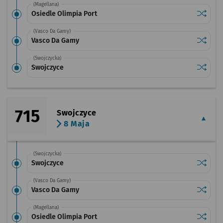
(Magellana)
Sprawdź
przysta
Osiedle Olimpia Port
(Vasco Da Gamy)
Sprawdź
przysta
Vasco Da Gamy
(Swojczycka)
Sprawdź
przysta
Swojczyce
715
Swojczyce
8 Maja
(Swojczycka)
Sprawdź
przysta
Swojczyce
(Vasco Da Gamy)
Sprawdź
przysta
Vasco Da Gamy
(Magellana)
Sprawdź
przysta
Osiedle Olimpia Port