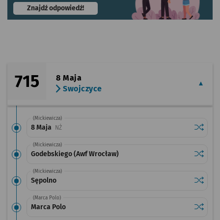
- otworzy się w nowej karcie
Znajdź odpowiedź!
715
8 Maja
Swojczyce
(Mickiewicza)
Sprawdź
przysta
8 Maja
Przystanek na życzenie
NŻ
(Mickiewicza)
Sprawdź
przysta
Godebskiego (Awf Wrocław)
(Mickiewicza)
Sprawdź
przysta
Sępolno
(Marca Polo)
Sprawdź
przysta
Marca Polo