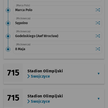
(Marca Polo)
Sprawdź
przysta
Marca Polo
(Mickiewicza)
Sprawdź
przysta
Sępolno
(Mickiewicza)
Sprawdź
przysta
Godebskiego (Awf Wrocław)
(Mickiewicza)
Sprawdź
przysta
8 Maja
715
Stadion Olimpijski
Swojczyce
715
Stadion Olimpijski
Swojczyce