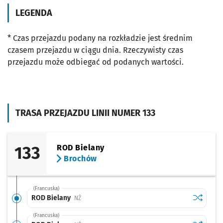
LEGENDA
* Czas przejazdu podany na rozkładzie jest średnim
czasem przejazdu w ciągu dnia. Rzeczywisty czas
przejazdu może odbiegać od podanych wartości.
TRASA PRZEJAZDU LINII NUMER 133
133
ROD Bielany
Brochów
(Francuska)
Sprawdź p
ROD Biel
ROD Bielany
Przystanek na życzenie
NŻ
(Francuska)