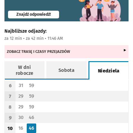
- otworzy się w nowej karcie
Znajdź odpowiedź!
Najbliższe odjazdy:
za 12 min • za 42 min • 11:46 AM
ZOBACZ TRASĘ I CZASY PRZEJAZDÓW
W dni
Sobota
Niedziela
robocze
Rozkład jazdy -
Niedziela
31
59
6
Odjazd
minut po godzinie 6
Odjazd
minut po godzinie 6
Godzina odjazdu
29
59
7
Odjazd
minut po godzinie 7
Odjazd
minut po godzinie 7
Godzina odjazdu
29
59
8
Odjazd
minut po godzinie 8
Odjazd
minut po godzinie 8
Godzina odjazdu
30
46
9
Odjazd
minut po godzinie 9
Odjazd
minut po godzinie 9
Godzina odjazdu
16
46
10
Odjazd
minut po godzinie 10
Odjazd
minut po godzinie 10
Godzina odjazdu