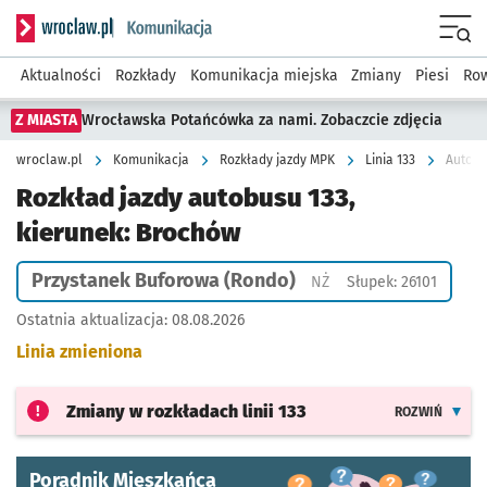
Serwis informacyjny wroclaw.pl podserwis: Komunikacja
Menu
Aktualności
Rozkłady
Komunikacja miejska
Zmiany
Piesi
Row
Z MIASTA
Wrocławska Potańcówka za nami. Zobaczcie zdjęcia
wroclaw.pl
Komunikacja
Rozkłady jazdy MPK
Linia 133
Autobu
Rozkład jazdy autobusu 133,
kierunek: Brochów
Przystanek Buforowa (Rondo)
Przystanek na życzeni
NŻ
Słupek: 26101
Ostatnia aktualizacja:
08.08.2026
Linia zmieniona
Zmiany w rozkładach
linii 133
ROZWIŃ
Poradnik Mieszkańca