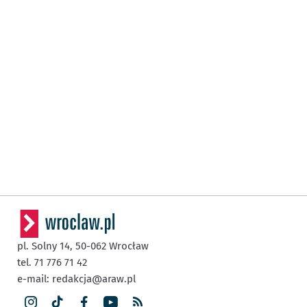
pl. Solny 14,
50-062
Wrocław
tel. 71 776 71 42
e-mail:
redakcja@araw.pl