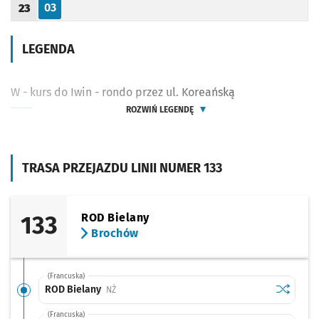
03
23
Odjazd
minut po godzinie 23
Godzina odjazdu
LEGENDA
W - kurs do Iwin - rondo przez ul. Koreańską
ROZWIŃ LEGENDĘ
TRASA PRZEJAZDU LINII NUMER 133
133
ROD Bielany
Brochów
(Francuska)
Sprawdź p
ROD Biel
ROD Bielany
Przystanek na życzenie
NŻ
(Francuska)