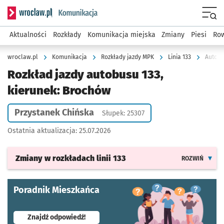
Serwis informacyjny wroclaw.pl podserwis: Komunikacja
Menu
Aktualności
Rozkłady
Komunikacja miejska
Zmiany
Piesi
Row
wroclaw.pl
Komunikacja
Rozkłady jazdy MPK
Linia 133
Autobu
Rozkład jazdy autobusu 133,
kierunek: Brochów
Przystanek Chińska
Słupek: 25307
Ostatnia aktualizacja:
25.07.2026
Zmiany w rozkładach
linii 133
ROZWIŃ
Poradnik Mieszkańca
- otworzy się w nowej karcie
Znajdź odpowiedź!