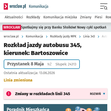
Serwis informacyjny wroclaw.pl podserwis: Komunikacja
Menu
Aktualności
Rozkłady
Komunikacja miejska
Zmiany
Piesi
Row
WROCŁAW
Spotkajmy się przy Banku Słoików! Nowy cykl spotkań
wroclaw.pl
Komunikacja
Rozkłady jazdy MPK
Linia 345
Autobu
Rozkład jazdy autobusu 345,
kierunek: Bartoszowice
Przystanek 8 Maja
Przystanek na życzenie
NŻ
Słupek: 24313
Ostatnia aktualizacja:
13.06.2026
Linia zmieniona
Zmiany w rozkładach
linii 345
ROZWIŃ
Poradnik Mieszkańca