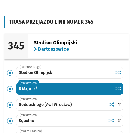
TRASA PRZEJAZDU LINII NUMER 345
345
Stadion Olimpijski
Bartoszowice
(Paderewskiego)
Sprawdź p
Stadion O
Stadion Olimpijski
(Mickiewicza)
Sprawdź p
8 Maja
8 Maja
Przystanek na życzenie
NŻ
(Mickiewicza)
Sprawdź prop
Godebskiego
Czas pr
Godebskiego (Awf Wrocław)
1'
(Mickiewicza)
Sprawdź prop
Sępolno
Czas pr
Sępolno
2'
(Monte Cassino)