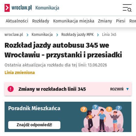
Serwis informacyjny wroclaw.pl podserwis: Komunikacja
Menu
Aktualności
Rozkłady
Komunikacja miejska
Zmiany
Piesi
Row
wroclaw.pl
Komunikacja
Rozkłady jazdy MPK
Linia 345
Rozkład jazdy autobusu 345 we
Wrocławiu - przystanki i przesiadki
Ostatnia aktualizacja rozkładu dla tej linii:
13.06.2026
Linia zmieniona
Zmiany w rozkładach
linii 345
ROZWIŃ
Poradnik Mieszkańca
- otworzy się w nowej karcie
Znajdź odpowiedź!