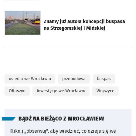
otworzy się w nowej karcie
Znamy już autora koncepcji buspasa
na Strzegomskiej i Mińskiej
osiedla we Wrocławiu
przebudowa
buspas
Ołtaszyn
Inwestycje we Wrocławiu
Wojszyce
BĄDŹ NA BIEŻĄCO Z WROCŁAWIEM!
Kliknij „obserwuj”, aby wiedzieć, co dzieje się we