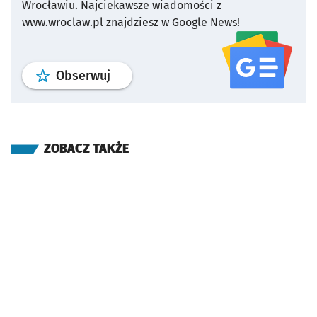
Wrocławiu.
Najciekawsze wiadomości z
www.wroclaw.pl znajdziesz w Google News!
profil
google news
serwisu wroclaw
Obserwuj
ZOBACZ TAKŻE