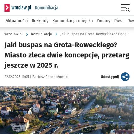
Serwis informacyjny wroclaw.pl podserwis: Komunikacja
Menu
Aktualności
Rozkłady
Komunikacja miejska
Zmiany
Piesi
Row
wroclaw.pl
Komunikacja
Jaki buspas na Grota-Roweckiego? Będą dwi
Jaki buspas na Grota-Roweckiego?
Miasto zleca dwie koncepcje, przetarg
jeszcze w 2025 r.
Data publikacji:
Autor:
artykuł
22.12.2025 11:05 |
Bartosz Chochołowski
Udostępnij
Kliknij, aby zobaczyć galerię
Kliknij, aby powiększyć