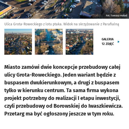
Fot. Tomasz Hołod
Ulica Grota-Roweckiego z lotu ptaka. Widok na skrzyżowanie z Parafialną
GALERIA
12
ZDJĘĆ
Miasto zamówi dwie koncepcje przebudowy całej
ulicy Grota-Roweckiego. Jeden wariant będzie z
buspasem dwukierunkowym, a drugi z buspasem
tylko w kierunku centrum. Ta sama firma wykona
projekt potrzebny do realizacji I etapu inwestycji,
czyli przebudowy od Borowskiej do Iwaszkiewicza.
Przetarg ma być ogłoszony jeszcze w tym roku.